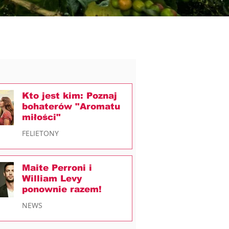
Kto jest kim: Poznaj
bohaterów "Aromatu
miłości"
FELIETONY
Maite Perroni i
William Levy
ponownie razem!
NEWS