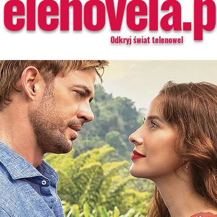
Telenovela.p
Odkryj świat telenowel