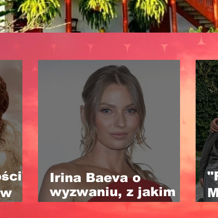
ści"
"
Irina Baeva o
wyzwaniu, z jakim
 w
M
zmierzyła się w
z