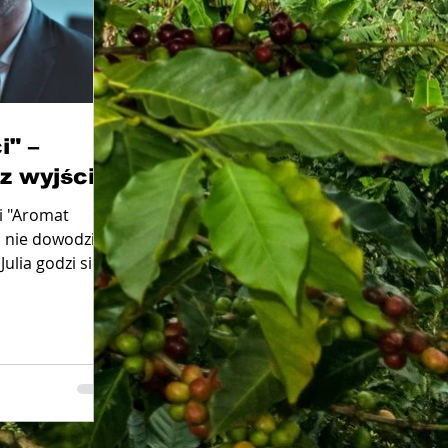
i" –
z wyjścia
i "Aromat
i nie dowodzi
ulia godzi się z