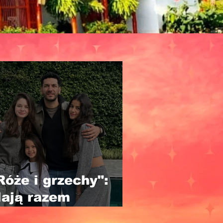
Róże i grzechy":
ają razem
aledwie 30 lat, a