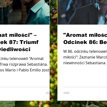
at miłości" –
"Aromat miłośc
ek 87: Triumf
Odcinek 86: Be
iedliwości
W 86. odcinku telenowel
miłości": Zeznanie Marci
cinku telenoweli "Aromat
niewinności Sebastiana. J
: Trwa rozprawa Sebastiána.
Marcelą i Bernardem....
los Mario i Pablo Emilio zostali
ni. Emisja 20...