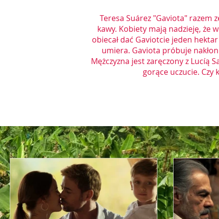
Teresa Suárez "Gaviota" razem z
kawy. Kobiety mają nadzieję, że w
obiecał dać Gaviotcie jeden hekta
umiera. Gaviota próbuje nakłoni
Mężczyzna jest zaręczony z Lucíą S
gorące uczucie. Czy 