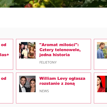
1
2
3
4
5
 od
"Aromat miłości":
Cztery telenowele,
las+
jedna historia
FELIETONY
 od
William Levy ogłasza
rozstanie z żoną
NEWS