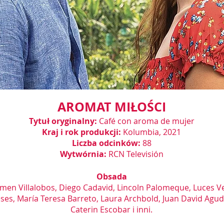
AROMAT MIŁOŚCI
Tytuł oryginalny:
Café con aroma de mujer
Kraj i rok produkcji:
Kolumbia, 2021
Liczba odcinków:
88
Wytwórnia:
RCN Televisión
Obsada
men Villalobos, Diego Cadavid, Lincoln Palomeque, Luces Ve
s, María Teresa Barreto, Laura Archbold, Juan David Agudel
Caterin Escobar i inni.