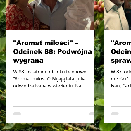
"Aromat miłości" –
"Arom
Odcinek 88: Podwójna
Odcin
wygrana
spraw
W 88. ostatnim odcinku telenoweli
W 87. od
"Aromat miłości": Mijają lata. Julia
miłości"
odwiedza Ivana w więzieniu. Na
Ivan, Car
plantacji Gaviota i Sebastián uczą...
aresztowa