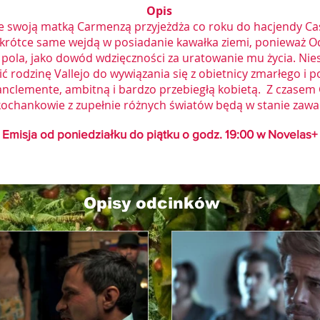
Opis
e swoją matką Carmenzą przyjeżdża co roku do hacjendy Ca
krótce same wejdą w posiadanie kawałka ziemi, ponieważ Octa
r pola, jako dowód wdzięczności za uratowanie mu życia. Ni
ć rodzinę Vallejo do wywiązania się z obietnicy zmarłego i p
anclemente, ambitną i bardzo przebiegłą kobietą. Z czasem 
kochankowie z zupełnie różnych światów będą w stanie zawal
Emisja od poniedziałku do piątku o godz. 19
:00 w Novelas+
Opisy odcinków