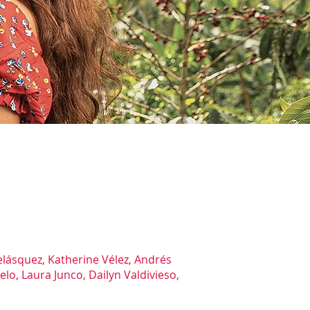
lásquez, Katherine Vélez, Andrés
o, Laura Junco, Dailyn Valdivieso,