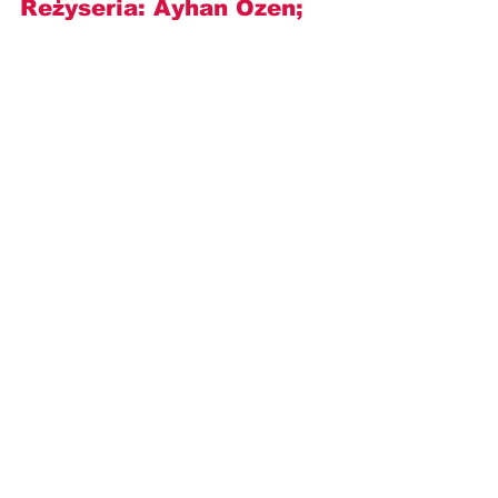
Reżyseria: 
Ayhan Ozen
; 
Występują: 
Tolga Sala, 
Nana Stambolishvili, 
Berat Ruzgar Ozkan, Nik 
Celilay, Yaprak Durmaz i 
inni
.
https://www.youtube.com/watch?
v=jsFaUQ7LvNA
Opisy odcinków
TVP1
Dziedzictwo
OPISY ODCINKÓW