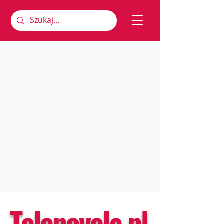
Telenovela.pl