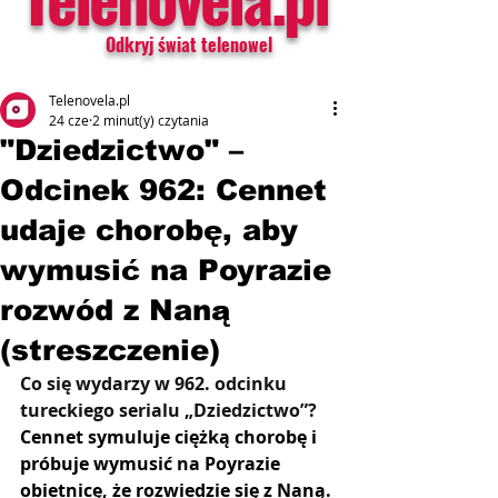
Odkryj świat telenowel
Telenovela.pl
24 cze
2 minut(y) czytania
"Dziedzictwo" –
Odcinek 962: Cennet
udaje chorobę, aby
wymusić na Poyrazie
rozwód z Naną
(streszczenie)
Co się wydarzy w 962. odcinku 
tureckiego serialu „Dziedzictwo”?
Cennet symuluje ciężką chorobę i 
próbuje wymusić na Poyrazie 
obietnicę, że rozwiedzie się z Naną. 