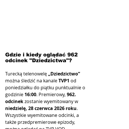
Gdzie i kiedy oglądać 962 
odcinek "Dziedzictwa"?
Turecką telenowelę 
„Dziedzictwo”
można śledzić na kanale 
TVP1
 od 
poniedziałku do piątku punktualnie o 
godzinie 
16:00
. Premierowy, 
962. 
odcinek
 zostanie wyemitowany w 
niedzielę, 28 czerwca 2026 roku
. 
Wszystkie wyemitowane odcinki, a 
także przedpremierowe epizody, 
można oglądać na TVP VOD.