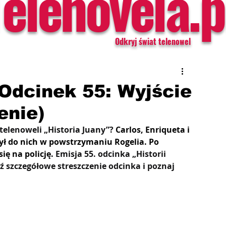
Telenovela.p
Odkryj świat telenowel
 Odcinek 55: Wyjście
enie)
elenoweli „Historia Juany”? 
Carlos, Enriqueta i 
ył do nich w powstrzymaniu Rogelia. Po 
ę na policję. 
Emisja 55. odcinka „Historii 
ź szczegółowe streszczenie odcinka i poznaj 