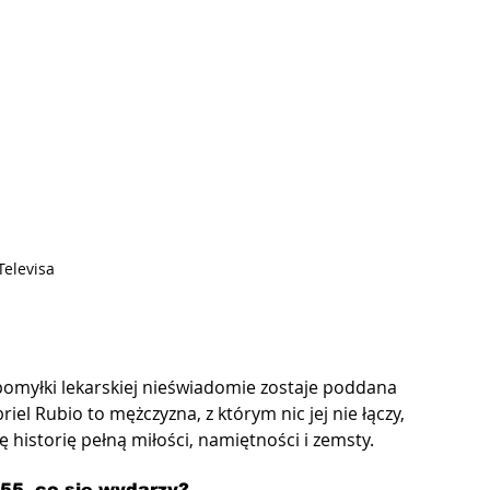
 Televisa
pomyłki lekarskiej nieświadomie zostaje poddana 
el Rubio to mężczyzna, z którym nic jej nie łączy, 
ę historię pełną miłości, namiętności i zemsty.
 55, co się wydarzy?