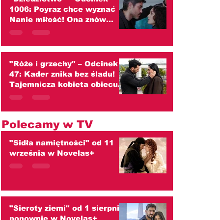
1006: Poyraz chce wyznać
Nanie miłość! Ona znów
przed nim ucieka
(streszczenie)
"Róże i grzechy" – Odcinek
47: Kader znika bez śladu!
Tajemnicza kobieta obiecuje
zaprowadzić ją do ojca
(streszczenie)
Polecamy w TV
"Sidła namiętności" od 11
września w Novelas+
"Sieroty ziemi" od 1 sierpnia
ponownie w Novelas+