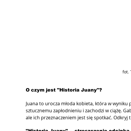
fot.
O czym jest "Historia Juany"?
Juana to urocza młoda kobieta, która w wyniku 
sztucznemu zapłodnieniu i zachodzi w ciążę. Gabri
ale ich przeznaczeniem jest się spotkać. Odkryj t
"Historia Juany" –  streszczenie odcinka