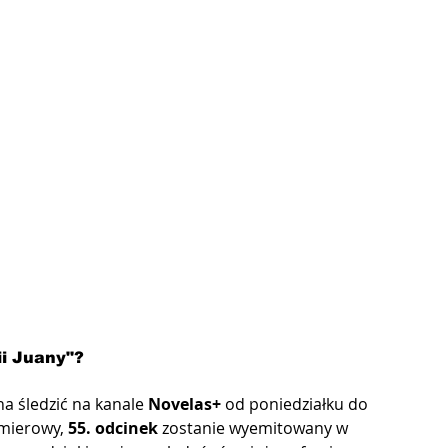
ii Juany"?
a śledzić na kanale 
Novelas+
 od poniedziałku do 
mierowy, 
55. odcinek
 zostanie wyemitowany w 