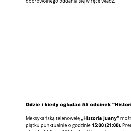
dobrowolnego oddania się w ręce władz.
Gdzie i kiedy oglądać 55 odcinek "Histor
Meksykańską telenowelę 
„Historia Juany”
 możn
piątku punktualnie o godzinie 
15:00 (21:00)
. Pre