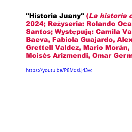
"Historia Juany" 
(
La historia
2024; Reżyseria: 
Rolando Oca
Santos
; Występują: 
Camila Val
Baeva, Fabiola Guajardo, Alexi
Grettell Valdez, Mario Morán,
Moisés Arizmendi, Omar Germe
https://youtu.be/P8MqsLj43vc