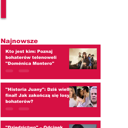
l
Najnowsze
Kto jest kim: Poznaj
bohaterów telenoweli
"Doménica Montero"
"Historia Juany": Dziś wielki
finał! Jak zakończą się losy
bohaterów?
"Dziedzictwo" – Odcinek