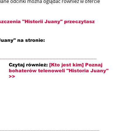
ane odcinki można oglądać również w ofercie 
zczenia "Historii Juany" przeczytasz 
Juany" na stronie: 
------------------------------------------------------------------
Czytaj również:
[Kto jest kim] Poznaj 
bohaterów telenoweli "Historia Juany" 
>>
--------------------------------------------------------------------