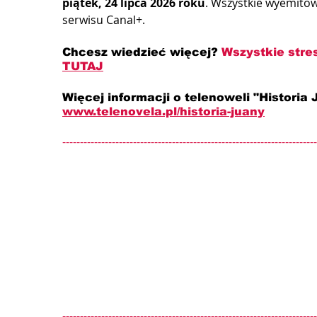
piątek, 24 lipca 2026 roku
. Wszystkie wyemitow
serwisu Canal+.
Chcesz wiedzieć więcej? 
Wszystkie stres
TUTAJ
Więcej informacji o telenoweli "Historia 
www.telenovela.pl/historia-juany
------------------------------------------------------------------------
------------------------------------------------------------------------