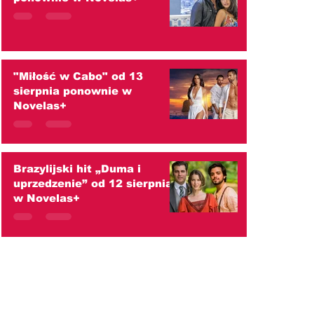
"Miłość w Cabo" od 13
sierpnia ponownie w
Novelas+
Brazylijski hit „Duma i
uprzedzenie” od 12 sierpnia
w Novelas+