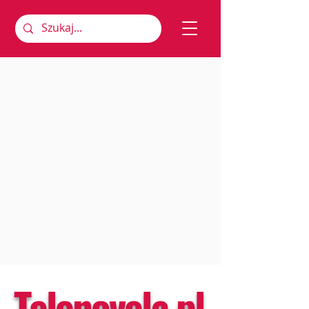
Telenovela.pl