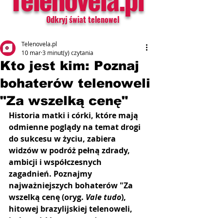
Odkryj świat telenowel
Telenovela.pl
10 mar
3 minut(y) czytania
Kto jest kim: Poznaj
bohaterów telenoweli
"Za wszelką cenę"
Historia matki i córki, które mają 
odmienne poglądy na temat drogi 
do sukcesu w życiu, zabiera 
widzów w podróż pełną zdrady, 
ambicji i współczesnych 
zagadnień. Poznajmy 
najważniejszych bohaterów "Za 
wszelką cenę (oryg. 
Vale tudo
), 
hitowej brazylijskiej telenoweli, 