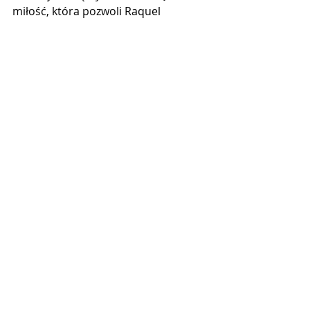
miłość, która pozwoli Raquel 
przetrwać najtrudniejszy czas.
Helena Roitman (Paolla 
Oliveira)
Odnoszący sukcesy artystka, która 
sporadyczne nadużywanie alkoholu 
przerodziło się w uzależnienie, 
początkowo jako zwykłhy rozluźniacz, 
a później jako sposób ucieczki od 
rzeczywistości.