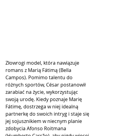
Złowrogi model, która nawiązuje 
romans z Marią Fátimą (Bella 
Campos). Pomimo talentu do 
różnych sportów, César postanowił 
zarabiać na życie, wykorzystując 
swoją urodę. Kiedy poznaje Marię 
Fátimę, dostrzega w niej idealną 
partnerkę do swoich intryg i staje się 
jej sojusznikiem w niecnym planie 
zdobycia Afonso Roitmana 
(Humberto Carrão), aby nigdy więcej 