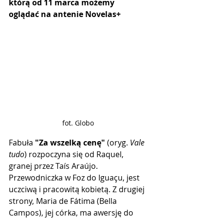
którą od 11 marca możemy 
oglądać na antenie Novelas+
fot. Globo
Fabuła 
"Za wszelką cenę"
 (oryg. 
Vale 
tudo
) rozpoczyna się od Raquel, 
granej przez Taís Araújo. 
Przewodniczka w Foz do Iguaçu, jest 
uczciwą i pracowitą kobietą. Z drugiej 
strony, Maria de Fátima (Bella 
Campos), jej córka, ma awersję do 