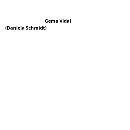
Gema Vidal 
(Daniela Schmidt)
Rzecznik prezydenta. Znała Carlosa, 
odkąd byli na wydziale nauk 