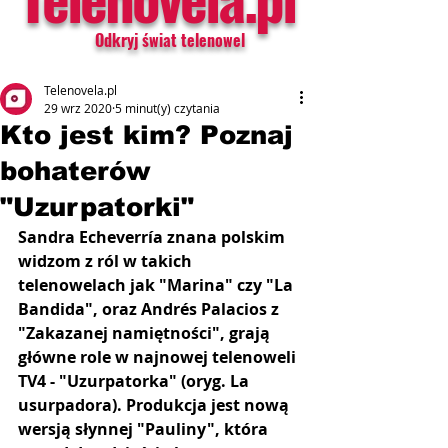
Odkryj świat telenowel
Telenovela.pl
29 wrz 2020
5 minut(y) czytania
Kto jest kim? Poznaj
bohaterów
"Uzurpatorki"
Sandra Echeverría znana polskim 
widzom z ról w takich 
telenowelach jak "Marina" czy "La 
Bandida", oraz Andrés Palacios z 
"Zakazanej namiętności", grają 
główne role w najnowej telenoweli 
TV4 - "Uzurpatorka" (oryg. La 
usurpadora). Produkcja jest nową 
wersją słynnej "Pauliny", która 