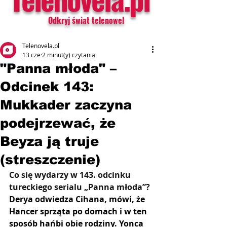
Odkryj świat telenowel
Telenovela.pl
13 cze
2 minut(y) czytania
"Panna młoda" –
Odcinek 143:
Mukkader zaczyna
podejrzewać, że
Beyza ją truje
(streszczenie)
Co się wydarzy w 143. odcinku 
tureckiego serialu „Panna młoda”? 
Derya odwiedza Cihana, mówi, że 
Hancer sprząta po domach i w ten 
sposób hańbi obie rodziny. Yonca 