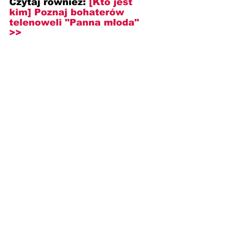
Czytaj również: 
[Kto jest 
kim] Poznaj bohaterów 
telenoweli "Panna młoda" 
>>
--------------------------------------------------------
--------------------------------------------------------
----------------------------
"Panna młoda" 
(
Gelin
), 
telenowela, Turcja, 2024; 
Reżyseria: 
Kayhan Baolu, 
Taner Tun
; Występują: 