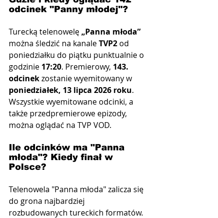
odcinek "Panny młodej"?
Turecką telenowelę 
„Panna młoda”
można śledzić na kanale 
TVP2
 od 
poniedziałku do piątku punktualnie o 
godzinie 
17:20
. Premierowy, 
143. 
odcinek
 zostanie wyemitowany w 
poniedziałek, 13 lipca 2026 roku
. 
Wszystkie wyemitowane odcinki, a 
także przedpremierowe epizody, 
można oglądać na TVP VOD.
Ile odcinków ma "Panna 
młoda"? Kiedy finał w 
Polsce?
Telenowela "Panna młoda" zalicza się 
do grona najbardziej 
rozbudowanych tureckich formatów. 