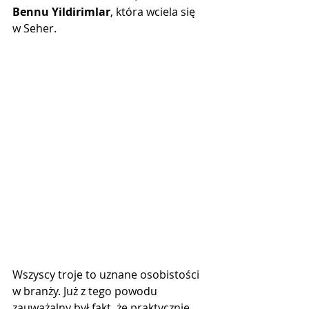
Bennu Yildirimlar
, która wciela się 
w Seher.
Wszyscy troje to uznane osobistości 
w branży. Już z tego powodu 
zauważalny był fakt, że praktycznie 