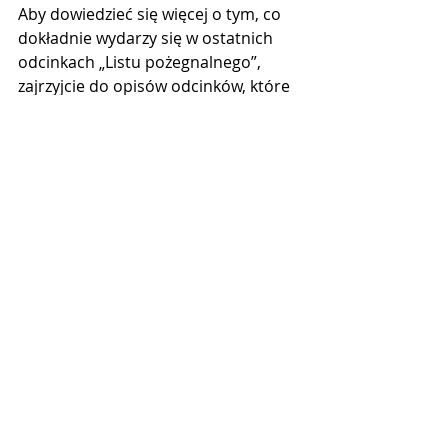
Aby dowiedzieć się więcej o tym, co 
dokładnie wydarzy się w ostatnich 
odcinkach „Listu pożegnalnego”, 
zajrzyjcie do opisów odcinków, które 
znajdziecie, 
tutaj
.
Wiecej informacji o 
telenoweli "List 
pożegnalny" na stronie:
www.telenovela.pl/list-
pozegnalny
Novelas+
List pożegnalny
NEWS
NOVELAS+