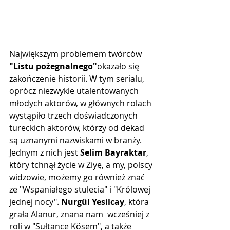
Największym problemem twórców 
"Listu pożegnalnego"
okazało się 
zakończenie historii. W tym serialu, 
oprócz niezwykle utalentowanych 
młodych aktorów, w głównych rolach 
wystąpiło trzech doświadczonych 
tureckich aktorów, którzy od dekad 
są uznanymi nazwiskami w branży. 
Jednym z nich jest 
Selim Bayraktar
, 
który tchnął życie w Ziyę, a my, polscy 
widzowie, możemy go również znać 
ze "Wspaniałego stulecia" i "Królowej 
jednej nocy". 
Nurgül Yesilcay
, która 
grała Alanur, znana nam  wcześniej z 
roli w "Sułtance Kösem", a także 