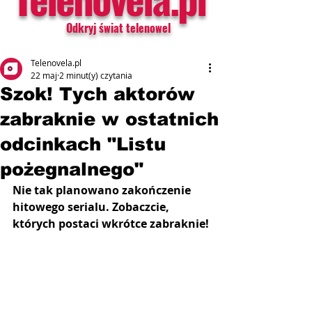
Odkryj świat telenowel
Telenovela.pl
22 maj
2 minut(y) czytania
Szok! Tych aktorów
zabraknie w ostatnich
odcinkach "Listu
pożegnalnego"
Nie tak planowano zakończenie 
hitowego serialu. Zobaczcie, 
których postaci wkrótce zabraknie!