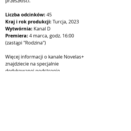
przeszłości.
Liczba odcinków:
 45
Kraj i rok produkcji:
 Turcja, 2023
Wytwórnia: 
Kanal D
Premiera: 
4 marca, godz. 16:00 
(zastąpi "Rodzina")
Więcej informacji o kanale Novelas+ 
znajdziecie na specjalnie 
dedykowanej podstronie.
www.telenovela.pl/novelas
Novelas+
Globo
Caracol
Veda mektuba
Klass 95
Vale tudo
POLECAMY W TV
NOVELAS+