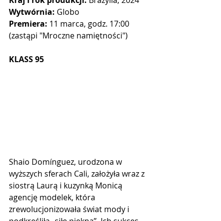
Wytwórnia:
 Globo
Premiera:
 11 marca, godz. 17:00 
(zastąpi "Mroczne namiętności")
KLASS 95
Shaio Domínguez, urodzona w 
wyższych sferach Cali, założyła wraz z 
siostrą Laurą i kuzynką Monicą 
agencję modelek, która 
zrewolucjonizowała świat mody i 
podkreśliła „siłę piękna”. Ich sukces 