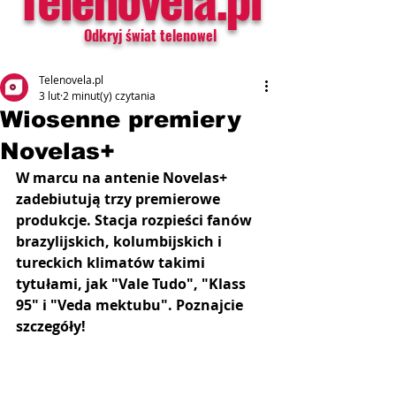
Odkryj świat telenowel
Telenovela.pl
3 lut
2 minut(y) czytania
Wiosenne premiery
Novelas+
W marcu na antenie Novelas+ 
zadebiutują trzy premierowe 
produkcje. Stacja rozpieści fanów 
brazylijskich, kolumbijskich i 
tureckich klimatów takimi 
tytułami, jak "Vale Tudo", "Klass 
95" i "Veda mektubu". Poznajcie 
szczegóły!