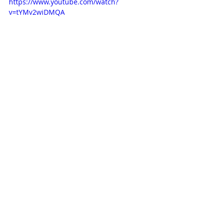
https://www.youtube.com/watch?
v=tYMv2wiDMQA
Opisy odcinków
Novelas+
Televisa
Daniel Elbittar
Matias Novoa
Michelle Renaud
Dziedziczka
OPISY ODCINKÓW
Ostatnie posty
Zobacz wszystkie