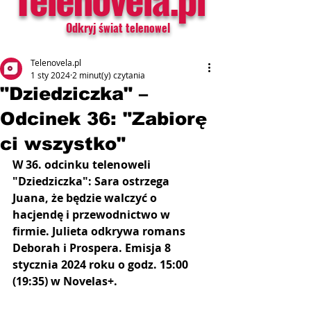
Odkryj świat telenowel
Telenovela.pl
1 sty 2024
2 minut(y) czytania
"Dziedziczka" –
Odcinek 36: "Zabiorę
ci wszystko"
W 36. odcinku telenoweli 
"Dziedziczka": Sara ostrzega 
Juana, że będzie walczyć o 
hacjendę i przewodnictwo w 
firmie. Julieta odkrywa romans 
Deborah i Prospera. Emisja 8 
stycznia 2024 roku o godz. 15:00 
(19:35) w Novelas+.