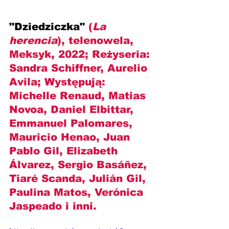
"Dziedziczka" 
(
La 
herencia
), telenowela, 
Meksyk, 2022; Reżyseria: 
Sandra Schiffner, Aurelio 
Avila; Występują: 
Michelle Renaud, Matias 
Novoa, Daniel Elbittar, 
Emmanuel Palomares, 
Mauricio Henao, Juan 
Pablo Gil, Elizabeth 
Álvarez, Sergio Basáñez, 
Tiaré Scanda, Julián Gil, 
Paulina Matos, Verónica 
Jaspeado i inni.