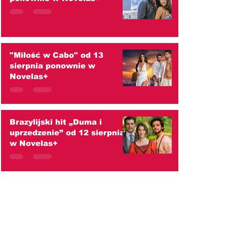
"Miłość w Cabo" od 13
sierpnia ponownie w
Novelas+
Brazylijski hit „Duma i
uprzedzenie” od 12 sierpnia
w Novelas+