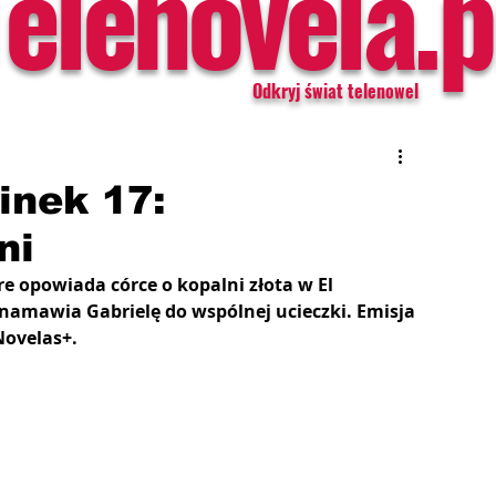
Telenovela.p
Odkryj świat telenowel
inek 17:
ni
re opowiada córce o kopalni złota w El 
 namawia Gabrielę do wspólnej ucieczki. Emisja 
Novelas+.