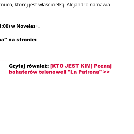
muco, której jest właścicielką. Alejandro namawia 
1:00) w Novelas+.
a" na stronie: 
------------------------------------------------------------------
Czytaj również:
[KTO JEST KIM] Poznaj 
bohaterów telenoweli "La Patrona" >>