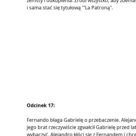
zemsty i odkupienia. Zrobi wszystko, aby zdem
i sama stać się tytułową '"La Patroną".
Odcinek 17:
Fernando błaga Gabrielę o przebaczenie. Alejand
jego brat rzeczywiście zgwałcił Gabrielę przed la
wybaczyć. Alejandro kłóci się z Fernandem i chc