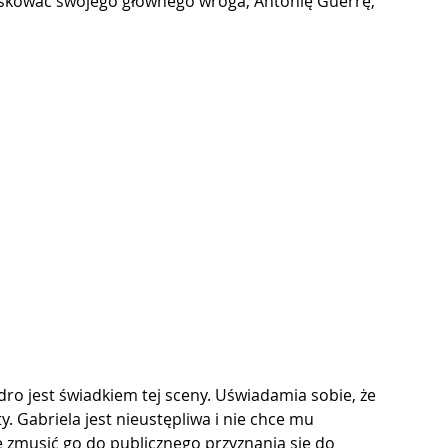
askować swojego głównego wroga, Antonię Guerrę, 
ro jest świadkiem tej sceny. Uświadamia sobie, że 
ty. Gabriela jest nieustępliwa i nie chce mu 
e zmusić go do publicznego przyznania się do 