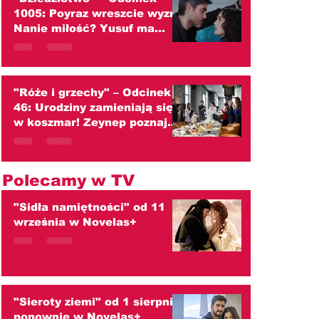
1005: Poyraz wreszcie wyzna
Nanie miłość? Yusuf ma
tylko jedno marzenie!
(streszczenie)
"Róże i grzechy" – Odcinek
46: Urodziny zamieniają się
w koszmar! Zeynep poznaje
sekret Mustafy, a Cihan
płonie z zazdrości
(streszczenie)
Polecamy w TV
"Sidła namiętności" od 11
września w Novelas+
"Sieroty ziemi" od 1 sierpnia
ponownie w Novelas+