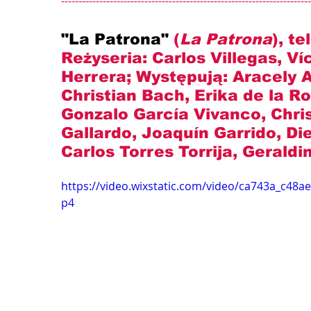
------------------------------------------------------------------------
"La Patrona" 
(
La Patrona
), t
Reżyseria: 
Carlos Villegas, Ví
Herrera
; Występują: 
Aracely A
Christian Bach, Erika de la R
Gonzalo García Vivanco, Chris
Gallardo, Joaquín Garrido, Di
Carlos Torres Torrija, Geraldin
https://video.wixstatic.com/video/ca743a_c4
p4