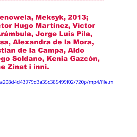
--------------------------------------------------------------------
elenowela, Meksyk, 2013; 
ctor Hugo Martínez, Víctor 
rámbula, Jorge Luis Pila, 
osa, Alexandra de la Mora, 
tian de la Campa, Aldo 
ego Soldano, Kenia Gazcón, 
e Zinat i inni
.
8aea208d4d43979d3a35c385499f02/720p/mp4/file.m