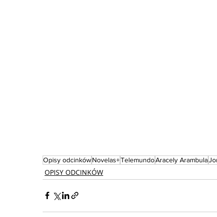
Opisy odcinków
Novelas+
Telemundo
Aracely Arambula
Jo
OPISY ODCINKÓW