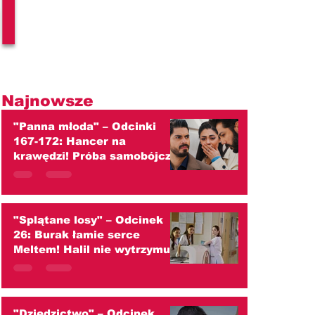
l
Najnowsze
"Panna młoda" – Odcinki
167-172: Hancer na
krawędzi! Próba samobójcza,
szokujący ślub z Melihem i
wojna z Cihanem!
(streszczenie)
"Splątane losy" – Odcinek
26: Burak łamie serce
Meltem! Halil nie wytrzymuje
ciężaru wielkiej tajemnicy
(streszczenie)
"Dziedzictwo" – Odcinek