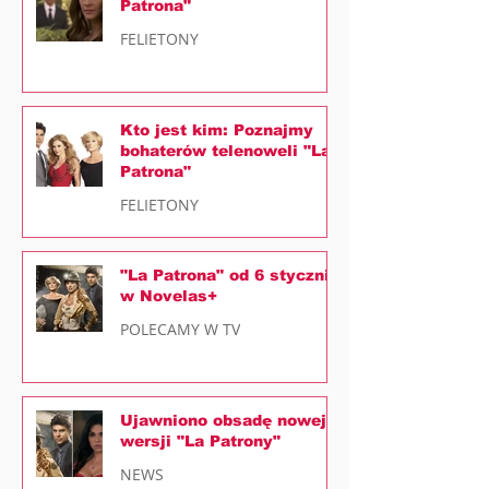
Patrona"
FELIETONY
Kto jest kim: Poznajmy
bohaterów telenoweli "La
Patrona"
FELIETONY
"La Patrona" od 6 stycznia
w Novelas+
POLECAMY W TV
Ujawniono obsadę nowej
wersji "La Patrony"
NEWS