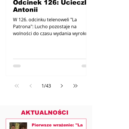
Odcinek 126: Ucieczka
Antonii
W 126. odcinku telenoweli "La
Patrona": Lucho pozostaje na
wolności do czasu wydania wyroku w
jego sprawie. Antonia ucieka ze
szpitala i...
1
/
43
AKTUALNOŚCI
Pierwsze wrażenie: "La