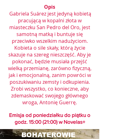
Opis
Gabriela Suárez jest jedyną kobietą
pracującą w kopalni złota w
miasteczku San Pedro del Oro, jest
samotną matką i buntuje się
przeciwko wszelkim nadużyciom.
Kobieta o sile skały, którą życie
skazuje na szereg nieszczęść. Aby je
pokonać, będzie musiała przejść
wielką przemianę, zarówno fizyczną,
jak i emocjonalną, zanim powróci w
poszukiwaniu zemsty i odkupienia.
Zrobi wszystko, co konieczne, aby
zdemaskować swojego głównego
wroga, Antonię Guerrę.
Emisja od poniedziałku do piątku o
godz. 15
:00 (21:00) w Novelas+
BOHATEROWIE