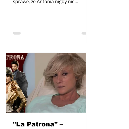
sprawę, że Antonia nigdy nie
popełniłaby samobójstwa. Antonia
porywa Davida,...
"La Patrona" –