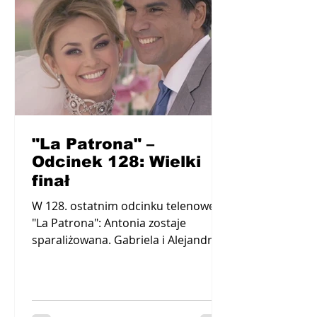
"La Patrona" –
Odcinek 128: Wielki
finał
W 128. ostatnim odcinku telenoweli
"La Patrona": Antonia zostaje
sparaliżowana. Gabriela i Alejandro
biorą ślub. Rodzi się Tomasito,...