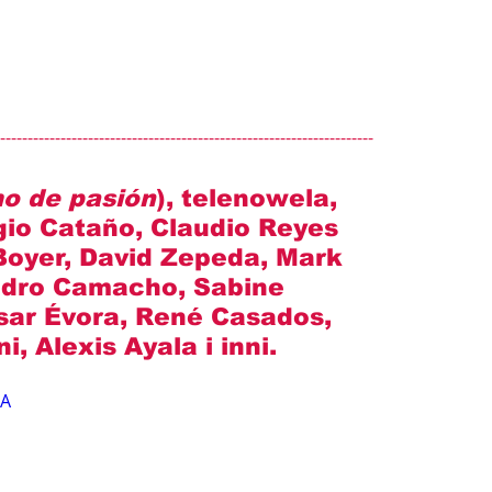
--------------------------------------------------------------------
o de pasión
), telenowela, 
gio Cataño, Claudio Reyes 
Boyer, David Zepeda, Mark 
ndro Camacho, Sabine 
sar Évora, René Casados, 
i, Alexis Ayala i inni
.
NA