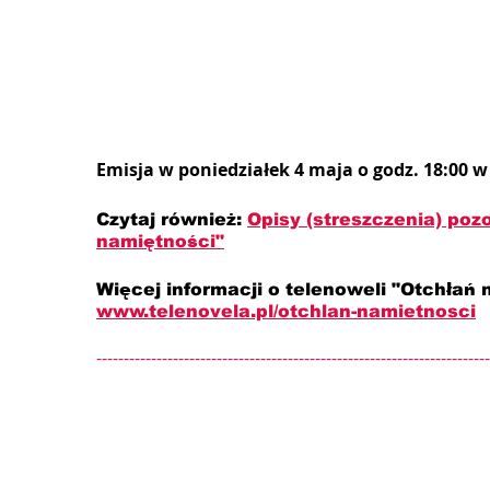
Emisja w poniedziałek 4 maja o godz. 18:00 
Czytaj również: 
Opisy (streszczenia) poz
namiętności"
Więcej informacji o telenoweli "Otchłań 
www.telenovela.pl/otchlan-namietnosci
------------------------------------------------------------------------