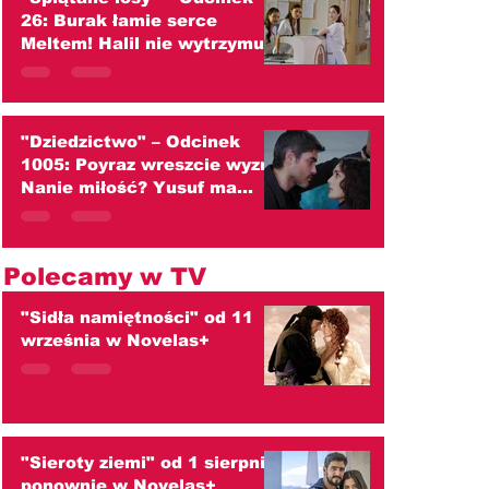
26: Burak łamie serce
Meltem! Halil nie wytrzymuje
ciężaru wielkiej tajemnicy
(streszczenie)
"Dziedzictwo" – Odcinek
1005: Poyraz wreszcie wyzna
Nanie miłość? Yusuf ma
tylko jedno marzenie!
(streszczenie)
Polecamy w TV
"Sidła namiętności" od 11
września w Novelas+
"Sieroty ziemi" od 1 sierpnia
ponownie w Novelas+