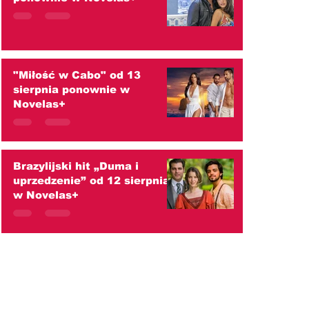
"Miłość w Cabo" od 13
sierpnia ponownie w
Novelas+
Brazylijski hit „Duma i
uprzedzenie” od 12 sierpnia
w Novelas+