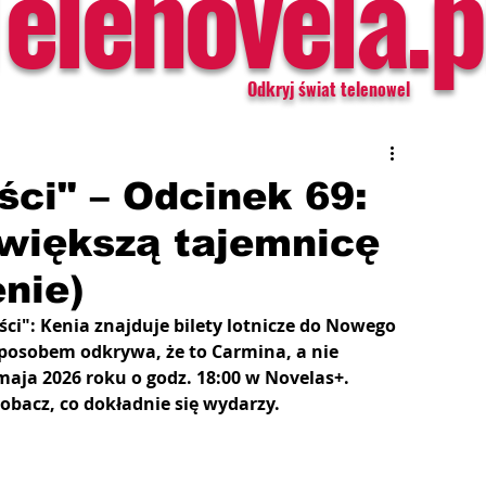
Telenovela.p
Odkryj świat telenowel
ci" – Odcinek 69:
większą tajemnicę
nie)
ci": Kenia znajduje bilety lotnicze do Nowego 
posobem odkrywa, że to Carmina, a nie 
aja 2026 roku o godz. 18:00 w Novelas+. 
obacz, co dokładnie się wydarzy.