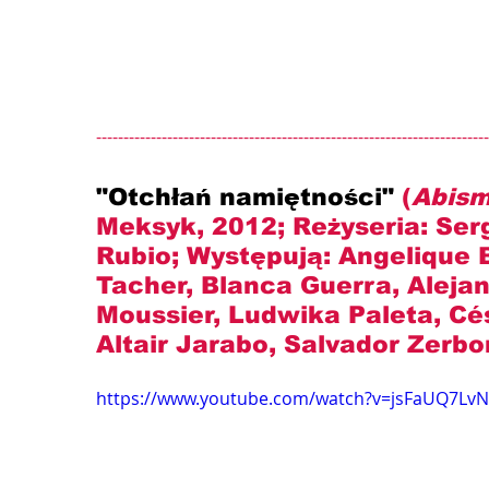
------------------------------------------------------------------------
"Otchłań namiętności" 
(
Abism
Meksyk, 2012; Reżyseria: 
Ser
Rubio
; Występują: 
Angelique 
Tacher, Blanca Guerra, Aleja
Moussier, Ludwika Paleta, Cé
Altair Jarabo, Salvador Zerbon
https://www.youtube.com/watch?v=jsFaUQ7Lv