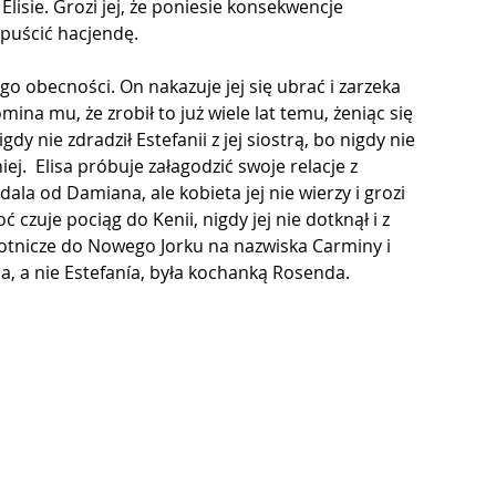
lisie. Grozi jej, że poniesie konsekwencje 
puścić hacjendę.
go obecności. On nakazuje jej się ubrać i zarzeka 
omina mu, że zrobił to już wiele lat temu, żeniąc się 
y nie zdradził Estefanii z jej siostrą, bo nigdy nie 
ej.  Elisa próbuje załagodzić swoje relacje z 
 dala od Damiana, ale kobieta jej nie wierzy i grozi 
 czuje pociąg do Kenii, nigdy jej nie dotknął i z 
 lotnicze do Nowego Jorku na nazwiska Carminy i 
 a nie Estefanía, była kochanką Rosenda.