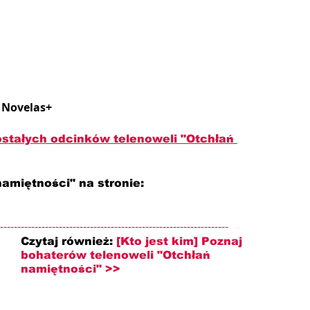
w Novelas+
ostałych odcinków telenoweli "Otchłań 
namiętności" na stronie: 
------------------------------------------------------------------
Czytaj również: 
[Kto jest kim] Poznaj 
bohaterów telenoweli "Otchłań 
namiętności" >>