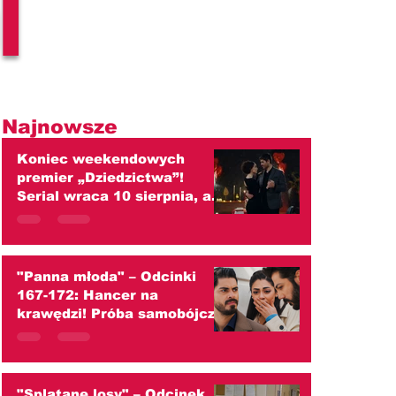
l
Najnowsze
Koniec weekendowych
premier „Dziedzictwa”!
Serial wraca 10 sierpnia, ale
od września czekają widzów
duże zmiany
"Panna młoda" – Odcinki
167-172: Hancer na
krawędzi! Próba samobójcza,
szokujący ślub z Melihem i
wojna z Cihanem!
(streszczenie)
"Splątane losy" – Odcinek