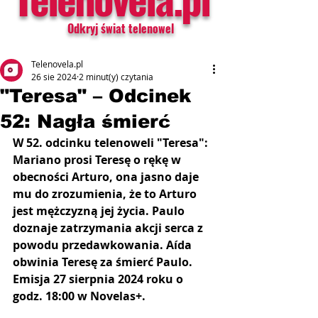
Odkryj świat telenowel
Telenovela.pl
26 sie 2024
2 minut(y) czytania
"Teresa" – Odcinek
52: Nagła śmierć
W 52. odcinku telenoweli "Teresa": 
Mariano prosi Teresę o rękę w 
obecności Arturo, ona jasno daje 
mu do zrozumienia, że to Arturo 
jest mężczyzną jej życia. Paulo 
doznaje zatrzymania akcji serca z 
powodu przedawkowania. Aída 
obwinia Teresę za śmierć Paulo. 
Emisja 27 sierpnia 2024 roku o 
godz. 18:00 w Novelas+.