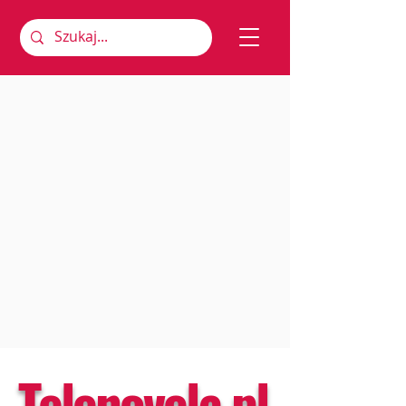
Telenovela.pl