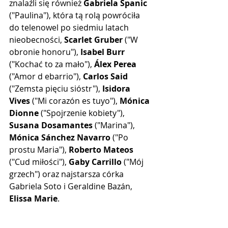
znalaźli się również 
Gabriela Spanic
("Paulina"), która tą rolą powróciła 
do telenowel po siedmiu latach 
nieobecności, 
Scarlet Gruber
 ("W 
obronie honoru"), 
Isabel Burr
("Kochać to za mało"), 
Álex Perea
("Amor d ebarrio"), 
Carlos Said
("Zemsta pięciu sióstr"), 
Isidora 
Vives
 ("Mi corazón es tuyo"), 
Mónica 
Dionne
 ("Spojrzenie kobiety"), 
Susana Dosamantes
 ("Marina"), 
Mónica Sánchez Navarro
 ("Po 
prostu Maria"), 
Roberto Mateos
("Cud miłości"), 
Gaby Carrillo
 ("Mój 
grzech") oraz najstarsza córka 
Gabriela Soto i Geraldine Bazán, 
Elissa Marie
.