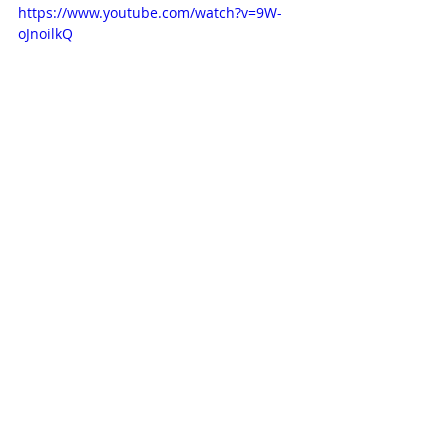
https://www.youtube.com/watch?v=9W-
oJnoilkQ
Novelas+
Televisa
Na przekór losowi
POLECAMY W TV
Ostatnie posty
Zobacz wszystkie