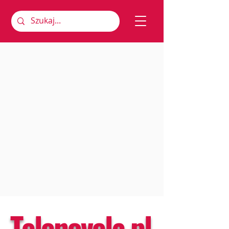
Telenovela.pl