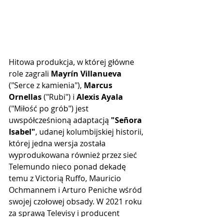
Hitowa produkcja, w której główne 
role zagrali 
Mayrín Villanueva
("Serce z kamienia"), 
Marcus 
Ornellas
 ("Rubi") i 
Alexis Ayala
("Miłość po grób") jest 
uwspółcześnioną adaptacją 
"Señora 
Isabel"
, udanej kolumbijskiej historii, 
której jedna wersja została 
wyprodukowana również przez sieć 
Telemundo nieco ponad dekadę 
temu z Victorią Ruffo, Mauricio 
Ochmannem i Arturo Peniche wśród 
swojej czołowej obsady. W 2021 roku 
za sprawą Televisy i producent 