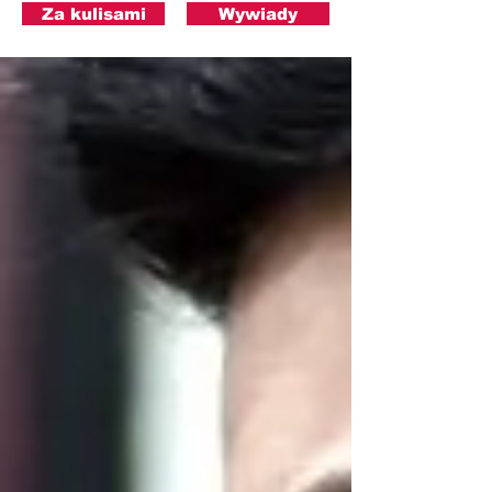
Za kulisami
Wywiady