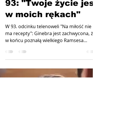
"Na miłość nie ma
recepty" – Odcinek
93: "Twoje życie jest
w moich rękach"
W 93. odcinku telenoweli "Na miłość nie
ma recepty": Ginebra jest zachwycona, że ​​
w końcu poznałą wielkiego Ramsesa
Torrenegro. Mężczyzna zapewnia ją, że
bardzo się myli, ponieważ teraz jej życie
jest w jego rękach.Emisja 10 listopada
2025 roku o godz. 15:00 (21:00) w Novelas+
fot. Televisa Paz Roble to młoda i
utalentowana kucharka, której tuż po
porodzie skradziono dziecko.
Zdesperowana kobieta nie traci nadziei na