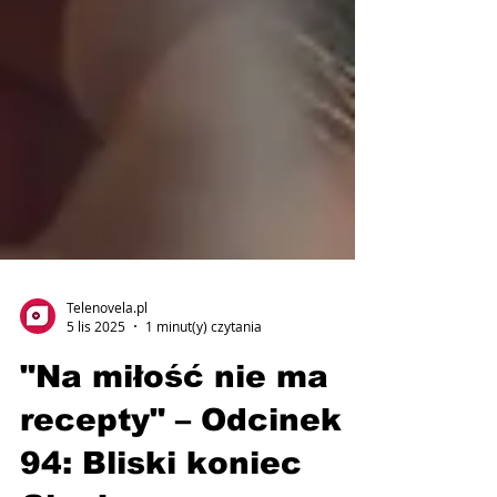
Telenovela.pl
5 lis 2025
1 minut(y) czytania
"Na miłość nie ma
recepty" – Odcinek