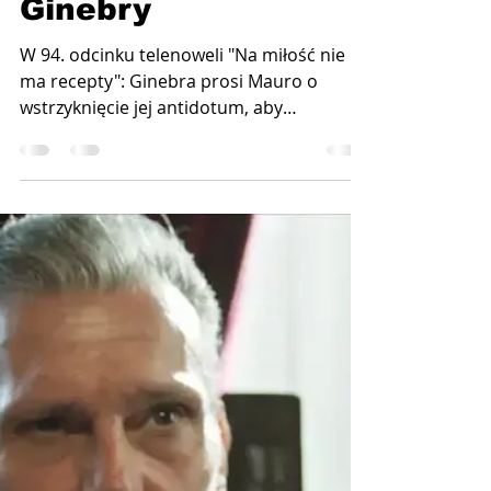
94: Bliski koniec
Ginebry
W 94. odcinku telenoweli "Na miłość nie
ma recepty": Ginebra prosi Mauro o
wstrzyknięcie jej antidotum, aby
powstrzymać działanie trucizny. Esteban
zapewnia Paz, że w końcu mogą
odetchnać, ponieważ Ginebra została bez
sojuszników. Emisja 11 listopada 2025
roku o godz. 15:00 (21:00) w Novelas+ fot.
Televisa Paz Roble to młoda i
utalentowana kucharka, której tuż po
porodzie skradziono dziecko.
Zdesperowana kobieta nie traci nadziei na
odnalezienie swojej córki, nie zaprzestając