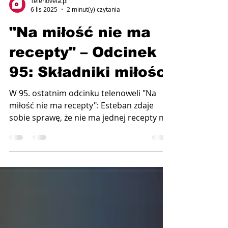
Telenovela.pl
6 lis 2025
2 minut(y) czytania
"Na miłość nie ma
recepty" – Odcinek
95: Składniki miłości
W 95. ostatnim odcinku telenoweli "Na
miłość nie ma recepty": Esteban zdaje
sobie sprawę, że nie ma jednej recepty na
miłość, ale dzięki wszystkim członkom
swojej rodziny mają idealne składniki, aby
ją osiągnąć. Paz daje wyraz miłości, którą
czuje do swoich dzieci i do Estebana,
mężczyzny swojego życia. Emisja 12
listopada 2025 roku o godz. 15:00 (21:00)
w Novelas+ fot. Televisa Paz Roble to