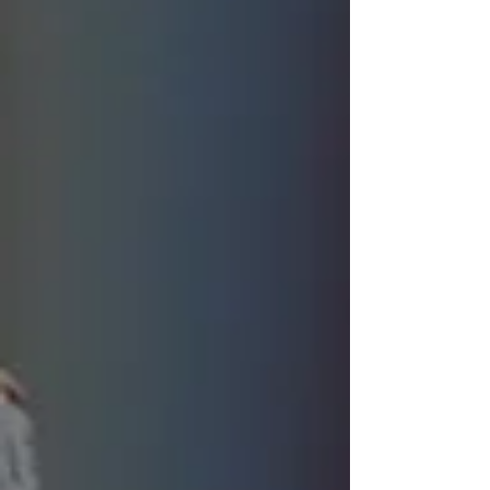
młoda i utalentowana kucharka, której tuż
po porodzie skradziono dziecko.
Zdesperowan