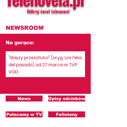
Odkryj świat telenowel
NEWSROOM
Na gorąco:
"Więzy przeszłości" (oryg. Los hilos
del pasado) od 27 marca w TVP
VOD
News
Opisy odcinków
Polecamy w TV
Felietony