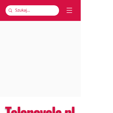
Telenovela.pl