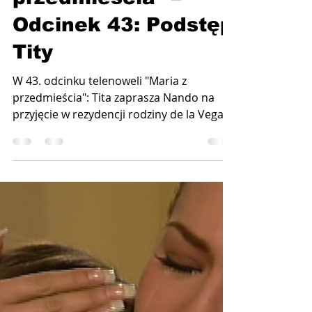
"Maria z
przedmieścia" –
Odcinek 43: Podstęp
Tity
W 43. odcinku telenoweli "Maria z
przedmieścia": Tita zaprasza Nando na
przyjęcie w rezydencji rodziny de la Vega.
Emisja 10 czerwca 2025...