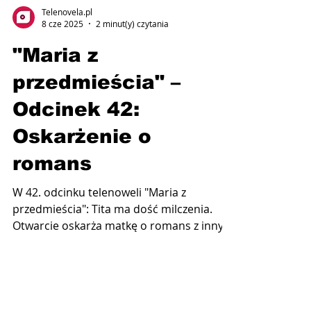
Telenovela.pl
8 cze 2025
2 minut(y) czytania
"Maria z
przedmieścia" –
Odcinek 42:
Oskarżenie o
romans
W 42. odcinku telenoweli "Maria z
przedmieścia": Tita ma dość milczenia.
Otwarcie oskarża matkę o romans z innym
mężczyzną. Emisja 9...