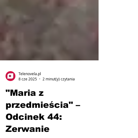
Telenovela.pl
8 cze 2025
2 minut(y) czytania
"Maria z
przedmieścia" –
Odcinek 44:
Zerwanie