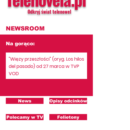
Odkryj świat telenowel
NEWSROOM
Na gorąco:
"Więzy przeszłości" (oryg. Los hilos
del pasado) od 27 marca w TVP
VOD
News
Opisy odcinków
Polecamy w TV
Felietony