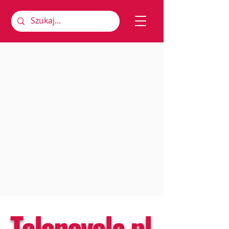
Telenovela.pl