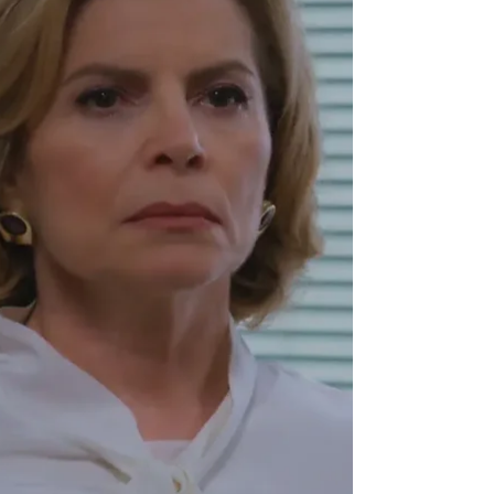
2026 roku o godz. 17:00 (23:00) w
Novelas+. Sprawdź szczegółowe
streszczenie odcinka i zobacz, co
dokładnie się wydarzy. fot. Globo Raquel
to uczciwa kobieta wierząca w sukces,
dzięki ciężkiej pracy. Jej córka Maria de
Fátima marzy o awansi