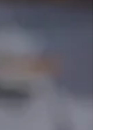
Novelas+. Sprawdź szczegółowe
streszczenie odcinka i zobacz, co
dokładnie się wydarzy. fot. Globo Raquel
to uczciwa kobieta wierząca w sukces,
dzięki ciężkiej pracy. Jej córka Maria de
Fátima marzy o awansie społecznym i jest
gotowa zrobić