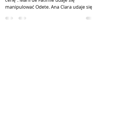
nie César!
(streszczenie)
W 97. odcinku telenoweli "Za wszelką
cenę": Marii de Fátimie udaje się
manipulować Odete. Ana Clara udaje się
do TCA, aby wywrzeć presję na Odete,
która przekazuje jej kartę kredytową.
Afonso dobrze reaguje na leczenie. Emisja
23 lipca 2026 roku o godz. 17:00 (23:00) w
Novelas+. Sprawdź szczegółowe
streszczenie odcinka i zobacz, co
dokładnie się wydarzy. fot. Globo Raquel
to uczciwa kobieta wierząca w sukces,
dzięki ciężkiej pracy. Jej córka Maria de
Fátima marzy o awansie sp