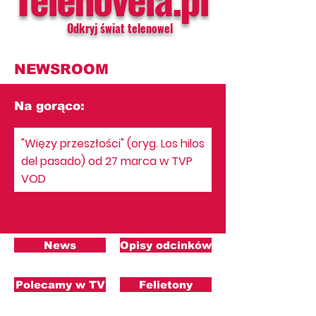
Odkryj świat telenowel
NEWSROOM
Na gorąco:
"Więzy przeszłości" (oryg. Los hilos
del pasado) od 27 marca w TVP
VOD
News
Opisy odcinków
Polecamy w TV
Felietony