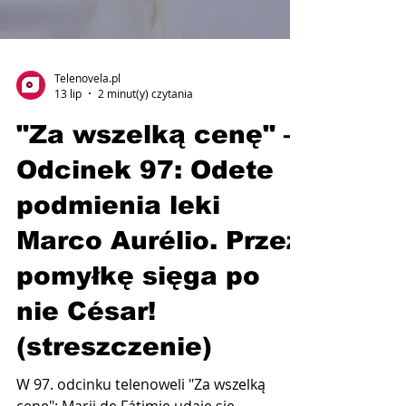
Telenovela.pl
13 lip
2 minut(y) czytania
"Za wszelką cenę" –
Odcinek 97: Odete
podmienia leki
Marco Aurélio. Przez
pomyłkę sięga po