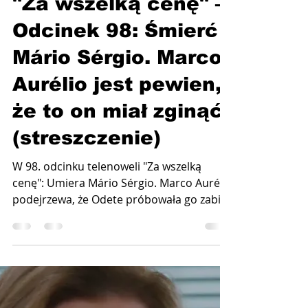
Telenovela.pl
14 lip
2 minut(y) czytania
"Za wszelką cenę" –
Odcinek 98: Śmierć
Mário Sérgio. Marco
Aurélio jest pewien,
że to on miał zginąć!
(streszczenie)
W 98. odcinku telenoweli "Za wszelką
cenę": Umiera Mário Sérgio. Marco Aurélio
podejrzewa, że ​​Odete próbowała go zabić
pigułką, która zażył Mário Sérgio. Helena i
Celina nakrywają Anę Clarę i Fátimę
jedzących razem lunch. Emisja 24 lipca