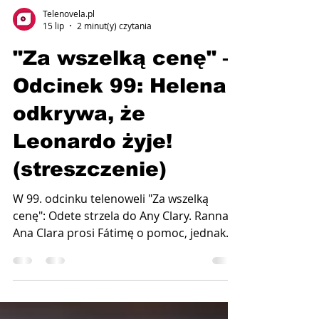
Telenovela.pl
15 lip
2 minut(y) czytania
"Za wszelką cenę" –
Odcinek 99: Helena
odkrywa, że
Leonardo żyje!
(streszczenie)
W 99. odcinku telenoweli "Za wszelką
cenę": Odete strzela do Any Clary. Ranna
Ana Clara prosi Fátimę o pomoc, jednak
umiera, zanim ta zdąży dotrzeć na miejsce.
Wkrótce zjawia się tam Helena. Emisja 27
lipca 2026 roku o godz. 17:00 (23:00) w