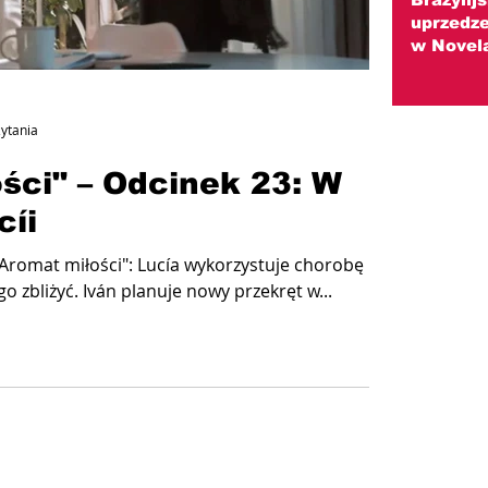
uprzedze
w Novel
zytania
ści" – Odcinek 23: W
cíi
"Aromat miłości": Lucía wykorzystuje chorobę
o zbliżyć. Iván planuje nowy przekręt w...