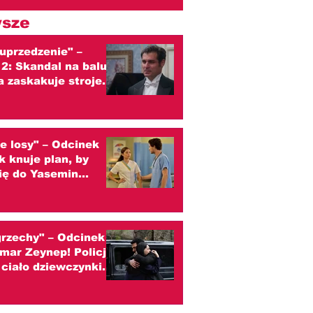
sze
uprzedzenie" –
2: Skandal na balu!
a zaskakuje strojem
 się z Darcym
zenie)
e losy" – Odcinek
k knuje plan, by
się do Yasemin
zenie)
grzechy" – Odcinek
mar Zeynep! Policja
 ciało dziewczynki.
ader? (streszczenie)