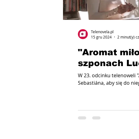
Telenovela.pl
15 gru 2024
2 minut(y) c
"Aromat miło
szponach Lu
W 23. odcinku telenoweli 
Sebastiána, aby się do nieg