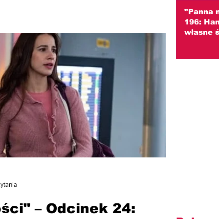
"Panna 
196: Ha
własne ś
Podejrze
skrzywd
(streszc
zytania
ści" – Odcinek 24: