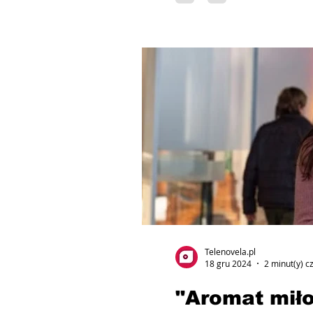
Telenovela.pl
18 gru 2024
2 minut(y) c
"Aromat miło