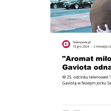
Telenovela.pl
19 gru 2024
2 minut(y) c
"Aromat miło
Gaviota odna
W 25. odcinku telenoweli 
Gaviotą w Nowym Jorku Seb