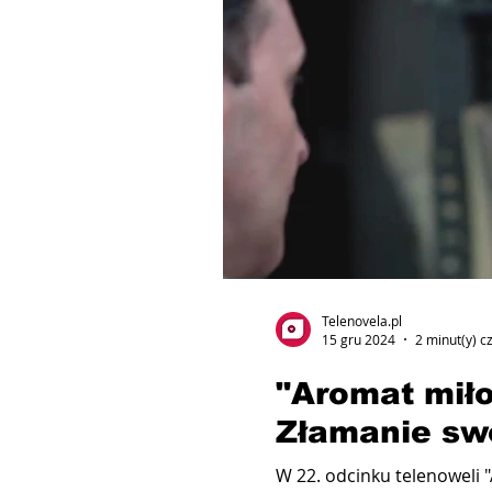
Telenovela.pl
15 gru 2024
2 minut(y) c
"Aromat miło
Złamanie sw
W 22. odcinku telenoweli "