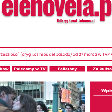
Telenovela.p
Odkryj świat telenowel
rzeszłości" (oryg. Los hilos del pasado) od 27 marca w TVP
nków
Polecamy w TV
Felietony
Za kulis