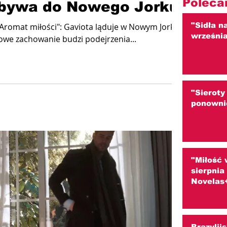
Poleca
ybywa do Nowego Jorku
"Sidła n
"Aromat miłości": Gaviota ląduje w Nowym Jorku, ale
wrześni
owe zachowanie budzi podejrzenia...
"Sieroty
ponowni
"Miłość 
sierpni
Novelas
Brazylij