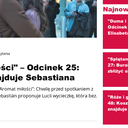
Najnow
"Duma i 
Odcinek 
Elisabet
i ściera
(streszc
zytania
"Splątan
27: Bura
ści" – Odcinek 25:
zbliżyć 
jduje Sebastiana
(streszc
"Aromat miłości": Chwilę przed spotkaniem z
astián proponuje Lucíi wycieczkę, która bez...
"Róże i 
48: Kosz
znajduje
Czy to K