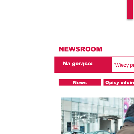
NEWSROOM
Na gorąco:
"Więzy p
News
Opisy odci