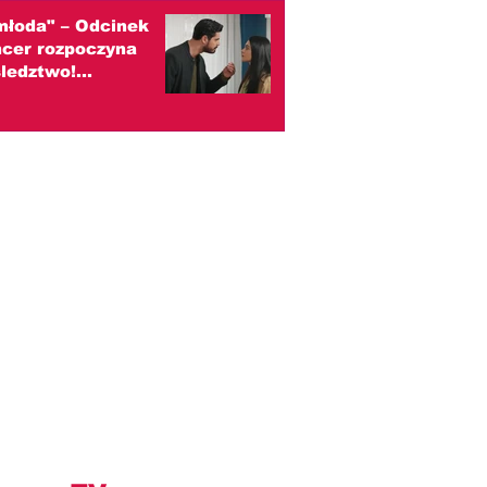
młoda" – Odcinek
ncer rozpoczyna
ledztwo!
wa, że ktoś
ził Esmę
zenie)