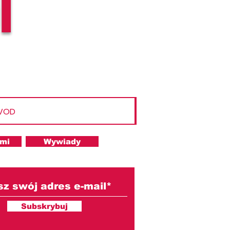
l
 VOD
ami
Wywiady
Subskrybuj