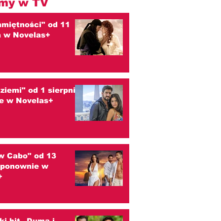
my w TV
amiętności" od 11
a w Novelas+
 ziemi" od 1 sierpnia
e w Novelas+
w Cabo" od 13
a ponownie w
+
ski hit „Duma i