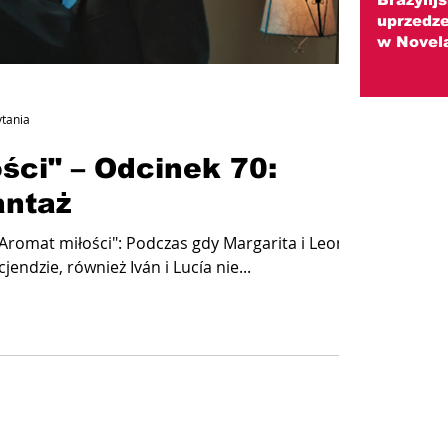
uprzedze
w Novel
ytania
ści" – Odcinek 70:
antaż
"Aromat miłości": Podczas gdy Margarita i Leonidas
endzie, również Iván i Lucía nie...