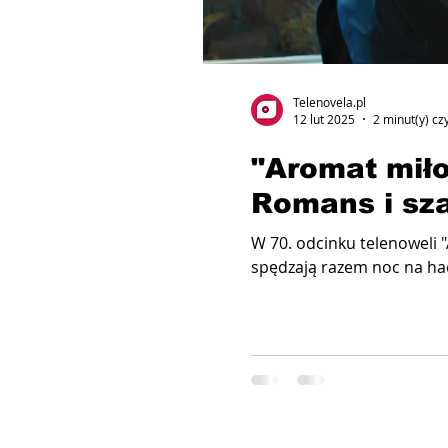
Telenovela.pl
12 lut 2025
2 minut(y) cz
"Aromat miło
Romans i sz
W 70. odcinku telenoweli 
spędzają razem noc na hacj