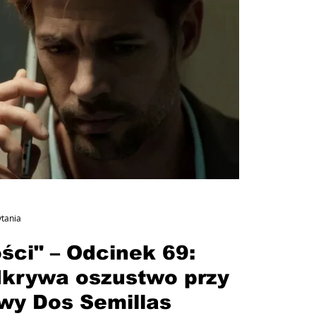
ytania
ści" – Odcinek 69:
dkrywa oszustwo przy
wy Dos Semillas