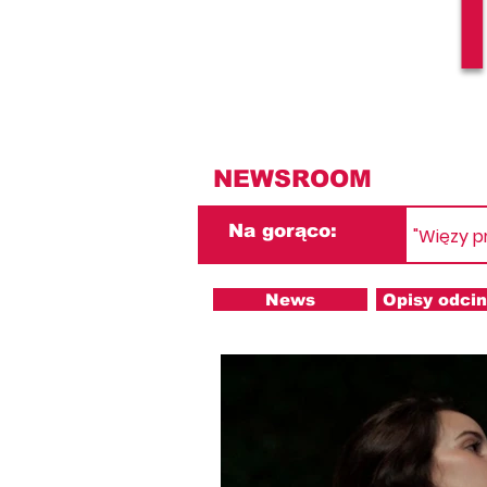
NEWSROOM
Na gorąco:
"Więzy p
News
Opisy odci