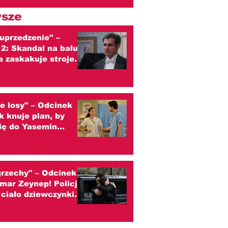
sze
uprzedzenie" –
2: Skandal na balu!
a zaskakuje strojem
 się z Darcym
zenie)
e losy" – Odcinek
k knuje plan, by
się do Yasemin
zenie)
grzechy" – Odcinek
mar Zeynep! Policja
 ciało dziewczynki.
ader? (streszczenie)