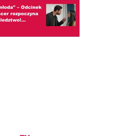
młoda" – Odcinek
ncer rozpoczyna
ledztwo!
wa, że ktoś
ził Esmę
zenie)