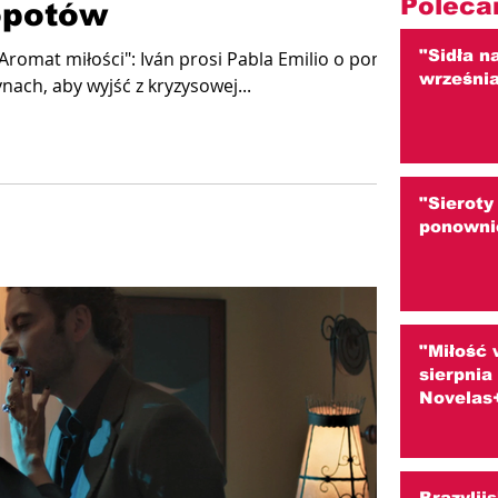
Poleca
opotów
"Sidła n
"Aromat miłości": Iván prosi Pabla Emilio o pomoc w
wrześni
ch, aby wyjść z kryzysowej...
"Sieroty
ponowni
"Miłość 
sierpni
Novelas
Brazylij