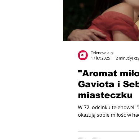
Telenovela.pl
17 lut 2025
2 minut(y) cz
"Aromat miło
Gaviota i Se
miasteczku
W 72. odcinku telenoweli 
okazują sobie miłość w ha