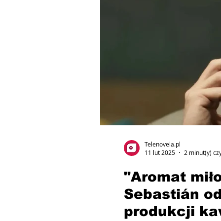
Telenovela.pl
11 lut 2025
2 minut(y) cz
"Aromat miło
Sebastián o
produkcji ka