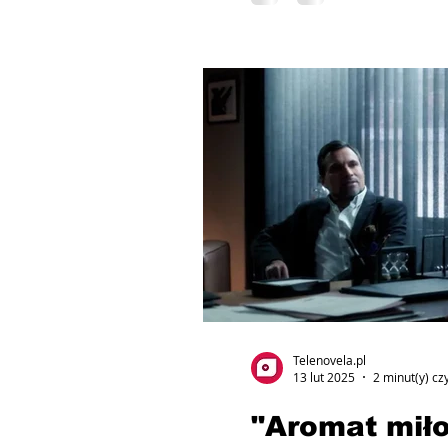
Telenovela.pl
13 lut 2025
2 minut(y) cz
"Aromat miło