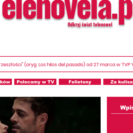
Telenovela.p
Odkryj świat telenowel
rzeszłości" (oryg. Los hilos del pasado) od 27 marca w TVP
nków
Polecamy w TV
Felietony
Za kulis