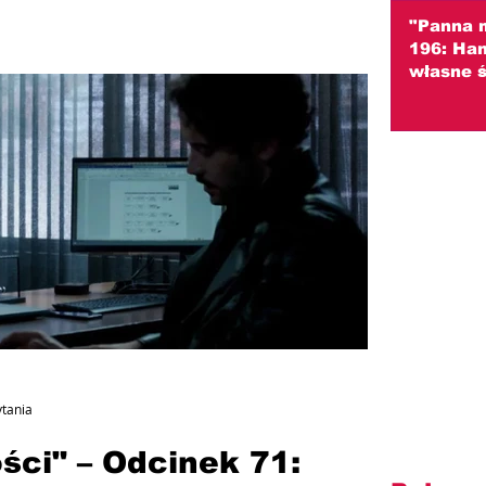
"Panna 
196: Ha
własne ś
Podejrze
skrzywd
(streszc
ytania
ści" – Odcinek 71: