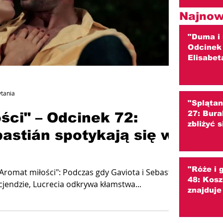
Najnow
"Duma i 
Odcinek 
Elisabet
i ściera
(streszc
ytania
"Splątan
27: Bura
ści" – Odcinek 72:
zbliżyć 
bastián spotykają się w
(streszc
"Róże i 
"Aromat miłości": Podczas gdy Gaviota i Sebastián
48: Kosz
cjendzie, Lucrecia odkrywa kłamstwa...
znajduje
Czy to K