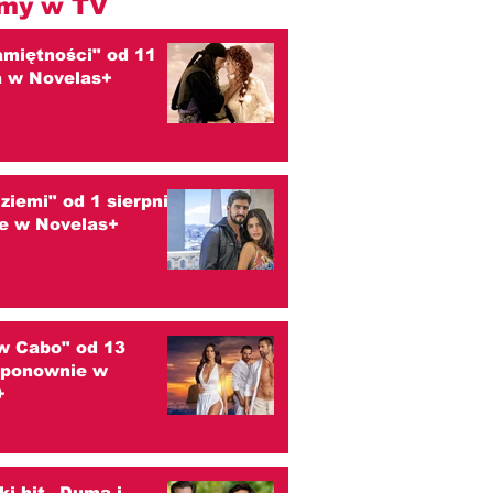
my w TV
amiętności" od 11
a w Novelas+
 ziemi" od 1 sierpnia
e w Novelas+
w Cabo" od 13
a ponownie w
+
ski hit „Duma i