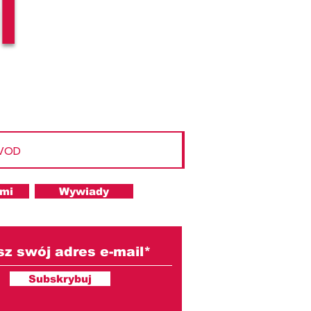
l
 VOD
ami
Wywiady
Subskrybuj