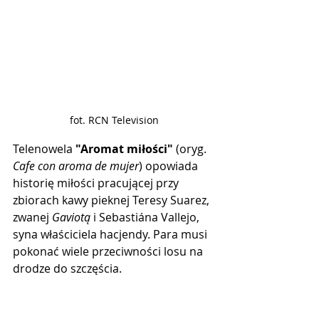
fot. RCN Television
Telenowela 
"Aromat miłości"
 (oryg. 
Cafe con aroma de mujer
) opowiada 
historię miłości pracującej przy 
zbiorach kawy pieknej Teresy Suarez, 
zwanej 
Gaviotą
 i Sebastiána Vallejo, 
syna właściciela hacjendy. Para musi 
pokonać wiele przeciwności losu na 
drodze do szczęścia.