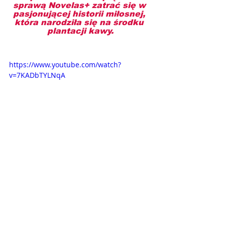
sprawą Novelas+ zatrać się w 
pasjonującej historii miłosnej, 
która narodziła się na środku 
plantacji kawy.
https://www.youtube.com/watch?
v=7KADbTYLNqA
Opisy odcinków
Novelas+
William Levy
Laura Londono
Aromat miłości
RCN Television
Carmen Villalobos
OPISY ODCINKÓW