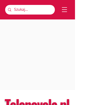
Telenovela.pl