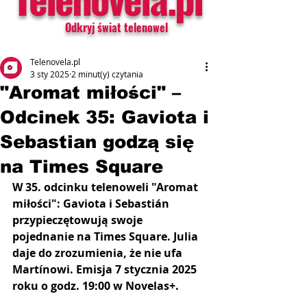
Odkryj świat telenowel
Telenovela.pl
3 sty 2025
2 minut(y) czytania
"Aromat miłości" –
Odcinek 35: Gaviota i
Sebastian godzą się
na Times Square
W 35. odcinku telenoweli "Aromat 
miłości": Gaviota i Sebastián 
przypieczętowują swoje 
pojednanie na Times Square. Julia 
daje do zrozumienia, że ​​nie ufa 
Martínowi. Emisja 7 stycznia 2025 
roku o godz. 19:00 w Novelas+.