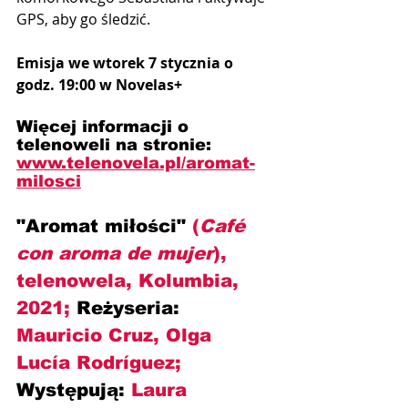
GPS, aby go śledzić.
Emisja we wtorek 7 stycznia o 
godz. 19:00 w Novelas+
Więcej informacji o 
telenoweli na stronie:
www.telenovela.pl/aromat-
milosci
"Aromat miłości" 
(
Café 
con aroma de mujer
), 
telenowela, Kolumbia, 
2021; 
Reżyseria:
Mauricio Cruz, Olga 
Lucía Rodríguez; 
Występują:
 Laura 