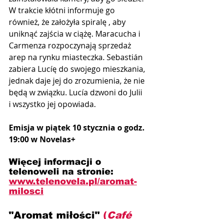
W trakcie kłótni informuje go 
również, że założyła spiralę , aby 
uniknąć zajścia w ciążę. Maracucha i 
Carmenza rozpoczynają sprzedaż 
arep na rynku miasteczka. Sebastián 
zabiera Lucíę do swojego mieszkania, 
jednak daje jej do zrozumienia, że ​​nie 
będą w związku. Lucía dzwoni do Julii 
i wszystko jej opowiada.
Emisja w piątek 10 stycznia o godz. 
19:00 w Novelas+
Więcej informacji o 
telenoweli na stronie:
www.telenovela.pl/aromat-
milosci
"Aromat miłości" 
(
Café 