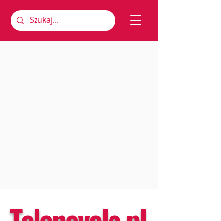
Telenovela.pl