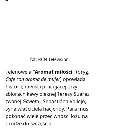
fot. RCN Television
Telenowela 
"Aromat miłości"
 (oryg. 
Cafe con aroma de mujer
) opowiada 
historię miłości pracującej przy 
zbiorach kawy pieknej Teresy Suarez, 
zwanej 
Gaviotą
 i Sebastiána Vallejo, 
syna właściciela hacjendy. Para musi 
pokonać wiele przeciwności losu na 
drodze do szczęścia.