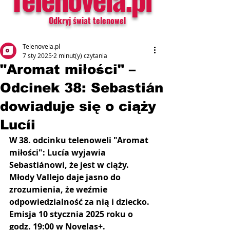
Odkryj świat telenowel
Telenovela.pl
7 sty 2025
2 minut(y) czytania
"Aromat miłości" –
Odcinek 38: Sebastián
dowiaduje się o ciąży
Lucíi
W 38. odcinku telenoweli "Aromat 
miłości": Lucía wyjawia 
Sebastiánowi, że jest w ciąży. 
Młody Vallejo daje jasno do 
zrozumienia, że weźmie 
odpowiedzialność za nią i dziecko. 
Emisja 10 stycznia 2025 roku o 
godz. 19:00 w Novelas+.