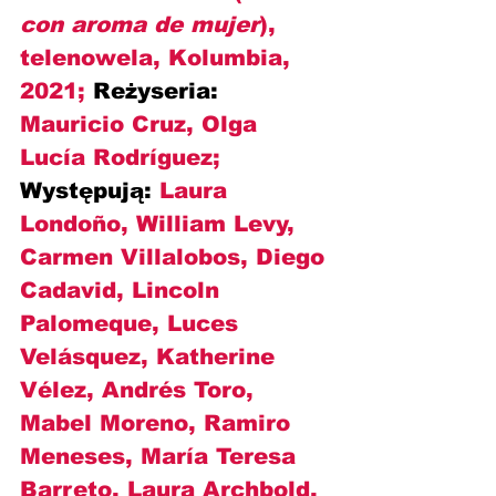
con aroma de mujer
), 
telenowela, Kolumbia, 
2021; 
Reżyseria:
Mauricio Cruz, Olga 
Lucía Rodríguez; 
Występują:
 Laura 
Londoño, William Levy, 
Carmen Villalobos, Diego 
Cadavid, Lincoln 
Palomeque, Luces 
Velásquez, Katherine 
Vélez, Andrés Toro, 
Mabel Moreno, Ramiro 
Meneses, María Teresa 
Barreto, Laura Archbold, 