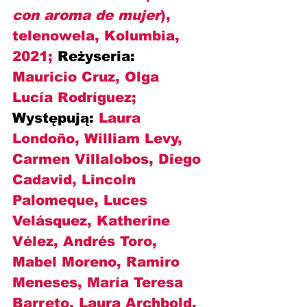
con aroma de mujer
), 
telenowela, Kolumbia, 
2021; 
Reżyseria:
Mauricio Cruz, Olga 
Lucía Rodríguez; 
Występują:
 Laura 
Londoño, William Levy, 
Carmen Villalobos, Diego 
Cadavid, Lincoln 
Palomeque, Luces 
Velásquez, Katherine 
Vélez, Andrés Toro, 
Mabel Moreno, Ramiro 
Meneses, María Teresa 
Barreto, Laura Archbold, 