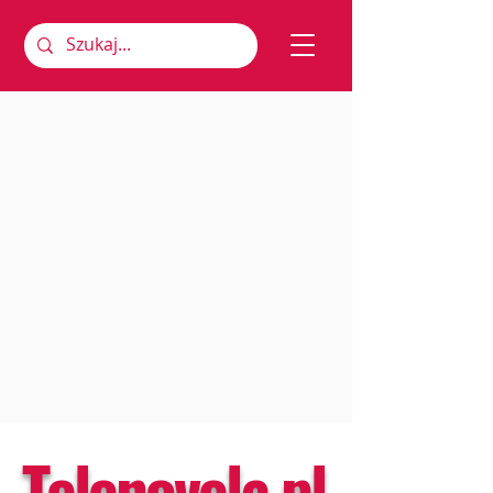
Telenovela.pl