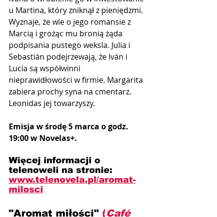
u Martina, który zniknął z pieniędzmi. 
Wyznaje, że wie o jego romansie z 
Marcią i grożąc mu bronią żąda 
podpisania pustego weksla. Julia i 
Sebastián podejrzewają, że Iván i 
Lucía są współwinni 
nieprawidłowości w firmie. Margarita 
zabiera prochy syna na cmentarz. 
Leonidas jej towarzyszy.​
Emisja w środę 5 marca o godz. 
19:00 w Novelas+.
Więcej informacji o 
telenoweli na stronie:
www.telenovela.pl/aromat-
milosci
"Aromat miłości" 
(
Café 