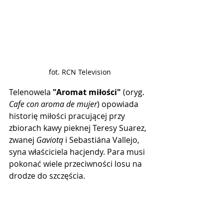
fot. RCN Television
Telenowela 
"Aromat miłości"
 (oryg. 
Cafe con aroma de mujer
) opowiada 
historię miłości pracującej przy 
zbiorach kawy pieknej Teresy Suarez, 
zwanej 
Gaviotą
 i Sebastiána Vallejo, 
syna właściciela hacjendy. Para musi 
pokonać wiele przeciwności losu na 
drodze do szczęścia.