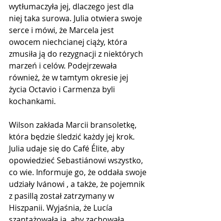
wytłumaczyła jej, dlaczego jest dla 
niej taka surowa. Julia otwiera swoje 
serce i mówi, że Marcela jest 
owocem niechcianej ciąży, która 
zmusiła ją do rezygnacji z niektórych 
marzeń i celów. Podejrzewała 
również, że w tamtym okresie jej 
życia Octavio i Carmenza byli 
kochankami.
Wilson zakłada Marcii bransoletkę, 
która będzie śledzić każdy jej krok.​​ 
Julia udaje się do Café Élite, aby 
opowiedzieć Sebastiánowi wszystko, 
co wie. Informuje go, że oddała swoje 
udziały Ivánowi , a także, że pojemnik 
z pasillą został zatrzymany w 
Hiszpanii. Wyjaśnia, że ​​Lucía 
szantażowała ją, aby zachowała 