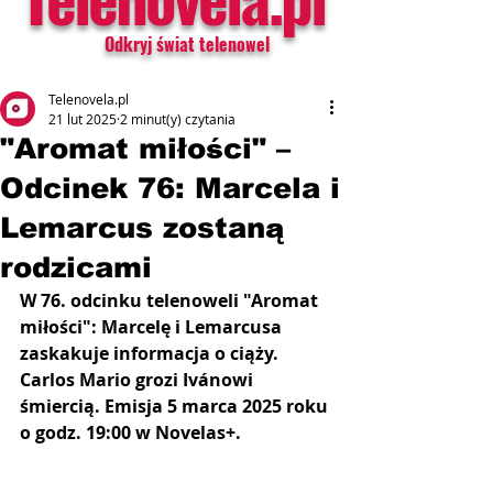
Odkryj świat telenowel
Telenovela.pl
21 lut 2025
2 minut(y) czytania
"Aromat miłości" –
Odcinek 76: Marcela i
Lemarcus zostaną
rodzicami
W 76. odcinku telenoweli "Aromat 
miłości": Marcelę i Lemarcusa 
zaskakuje informacja o ciąży. 
Carlos Mario grozi Ivánowi 
śmiercią. Emisja 5 marca 2025 roku 
o godz. 19:00 w Novelas+.