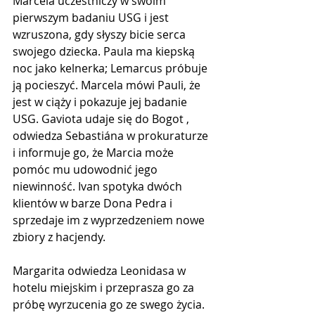
Marcela uczestniczy w swoim 
pierwszym badaniu USG i jest 
wzruszona, gdy słyszy bicie serca 
swojego dziecka. Paula ma kiepską 
noc jako kelnerka; Lemarcus próbuje 
ją pocieszyć. Marcela mówi Pauli, że 
jest w ciąży i pokazuje jej badanie 
USG. Gaviota udaje się do Bogot , 
odwiedza Sebastiána w prokuraturze 
i informuje go, że Marcia może 
pomóc mu udowodnić jego 
niewinność. Ivan spotyka dwóch 
klientów w barze Dona Pedra i 
sprzedaje im z wyprzedzeniem nowe 
zbiory z hacjendy.
Margarita odwiedza Leonidasa w 
hotelu miejskim i przeprasza go za 
próbę wyrzucenia go ze swego życia. 