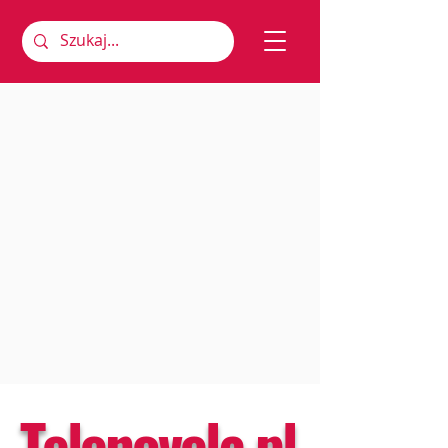
Telenovela.pl