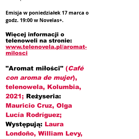
Emisja w poniedziałek 17 marca o 
godz. 19:00 w Novelas+.
Więcej informacji o 
telenoweli na stronie:
www.telenovela.pl/aromat-
milosci
"Aromat miłości" 
(
Café 
con aroma de mujer
), 
telenowela, Kolumbia, 
2021; 
Reżyseria:
Mauricio Cruz, Olga 
Lucía Rodríguez; 
Występują:
 Laura 
Londoño, William Levy, 