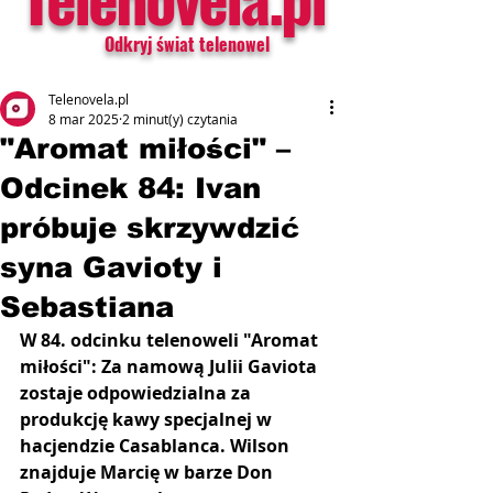
Odkryj świat telenowel
Telenovela.pl
8 mar 2025
2 minut(y) czytania
"Aromat miłości" –
Odcinek 84: Ivan
próbuje skrzywdzić
syna Gavioty i
Sebastiana
W 84. odcinku telenoweli "Aromat 
miłości": Za namową Julii Gaviota 
zostaje odpowiedzialna za 
produkcję kawy specjalnej w 
hacjendzie Casablanca. Wilson 
znajduje Marcię w barze Don 