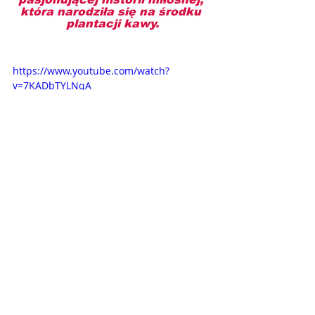
która narodziła się na środku 
plantacji kawy.
https://www.youtube.com/watch?
v=7KADbTYLNqA
Opisy odcinków
Novelas+
William Levy
Laura Londono
Aromat miłości
RCN Television
Carmen Villalobos
OPISY ODCINKÓW