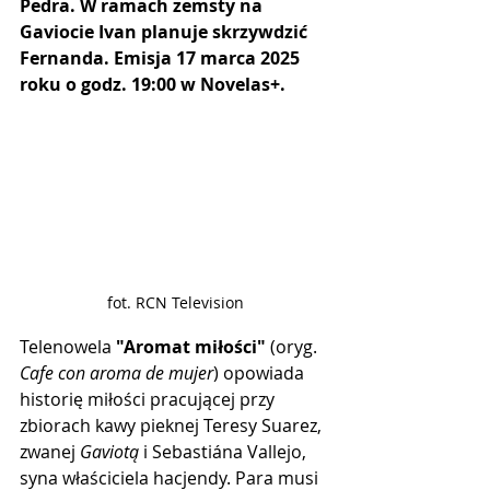
Pedra. W ramach zemsty na 
Gaviocie Ivan planuje skrzywdzić 
Fernanda. Emisja 17 marca 2025 
roku o godz. 19:00 w Novelas+.
fot. RCN Television
Telenowela 
"Aromat miłości"
 (oryg. 
Cafe con aroma de mujer
) opowiada 
historię miłości pracującej przy 
zbiorach kawy pieknej Teresy Suarez, 
zwanej 
Gaviotą
 i Sebastiána Vallejo, 
syna właściciela hacjendy. Para musi 