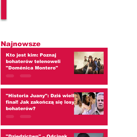
l
Najnowsze
Kto jest kim: Poznaj
bohaterów telenoweli
"Doménica Montero"
"Historia Juany": Dziś wielki
finał! Jak zakończą się losy
bohaterów?
"Dziedzictwo" – Odcinek