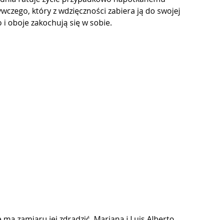
czego, który z wdzięczności zabiera ją do swojej 
o i oboje zakochują się w sobie.
ma zamiaru jej zdradzić. Mariana i Luis Alberto 