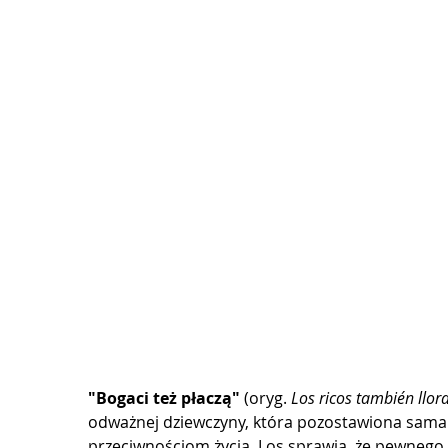
"Bogaci też płaczą"
 (oryg. 
Los ricos también llor
odważnej dziewczyny, która pozostawiona sama 
przeciwnościom życia. Los sprawia, że pewnego