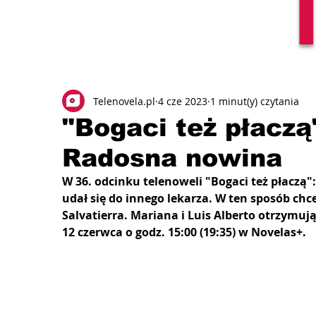
Telenovela.pl
4 cze 2023
1 minut(y) czytania
"Bogaci też płaczą
Radosna nowina
W 36. odcinku telenoweli "Bogaci też płaczą"
udał się do innego lekarza. W ten sposób ch
Salvatierra. Mariana i Luis Alberto otrzymuj
12 czerwca o godz. 15:00 (19:35) w Novelas+.