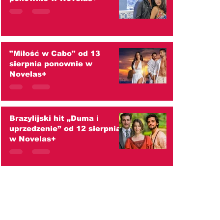
"Miłość w Cabo" od 13
sierpnia ponownie w
Novelas+
Brazylijski hit „Duma i
uprzedzenie” od 12 sierpnia
w Novelas+