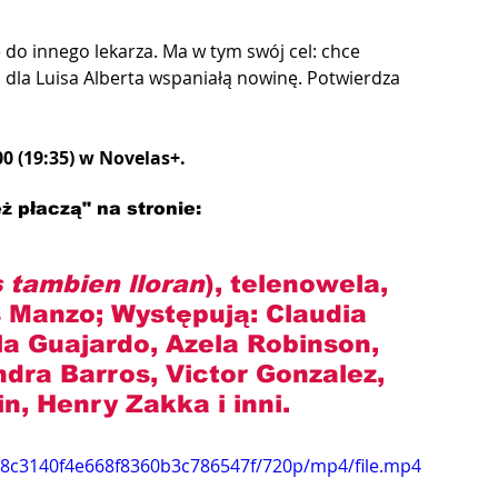
do innego lekarza. Ma w tym swój cel: chce 
 dla Luisa Alberta wspaniałą nowinę. Potwierdza 
0 (19:35) w Novelas+.
ż płaczą" na stronie: 
s tambien lloran
), telenowela, 
s Manzo; Występują: Claudia 
la Guajardo, Azela Robinson, 
dra Barros, Victor Gonzalez, 
n, Henry Zakka i inni.
038c3140f4e668f8360b3c786547f/720p/mp4/file.mp4