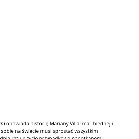
an
) opowiada historię Mariany Villarreal, biednej i 
sobie na świecie musi sprostać wszystkim 
 dnia ratuje życie przypadkowo napotkanemu 