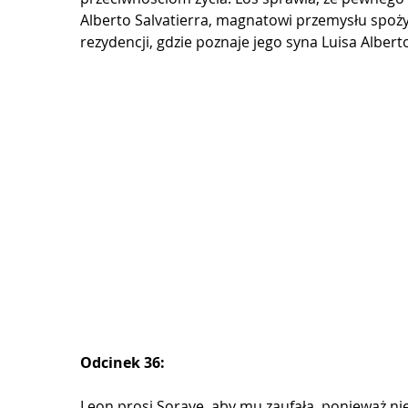
Alberto Salvatierra, magnatowi przemysłu spożyw
rezydencji, gdzie poznaje jego syna Luisa Albert
Odcinek 36:
Leon prosi Sorayę, aby mu zaufała, ponieważ nie 