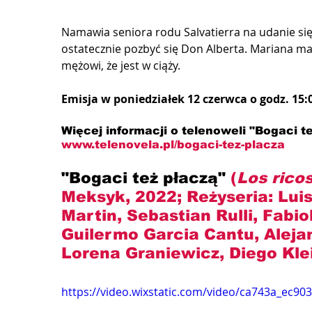
Namawia seniora rodu Salvatierra na udanie się 
ostatecznie pozbyć się Don Alberta. Mariana ma
mężowi, że jest w ciąży.
Emisja w poniedziałek 12 czerwca o godz. 15:0
Więcej informacji o telenoweli "Bogaci te
www.telenovela.pl/bogaci-tez-placza 
"Bogaci też płaczą" 
(
Los rico
Meksyk, 2022; Reżyseria: Lui
Martin, Sebastian Rulli, Fabio
Guilermo Garcia Cantu, Alejan
Lorena Graniewicz, Diego Klei
https://video.wixstatic.com/video/ca743a_ec9