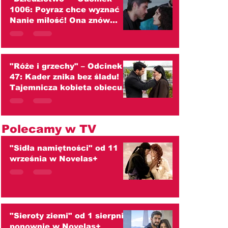
1006: Poyraz chce wyznać
Nanie miłość! Ona znów
przed nim ucieka
(streszczenie)
"Róże i grzechy" – Odcinek
47: Kader znika bez śladu!
Tajemnicza kobieta obiecuje
zaprowadzić ją do ojca
(streszczenie)
Polecamy w TV
"Sidła namiętności" od 11
września w Novelas+
"Sieroty ziemi" od 1 sierpnia
ponownie w Novelas+