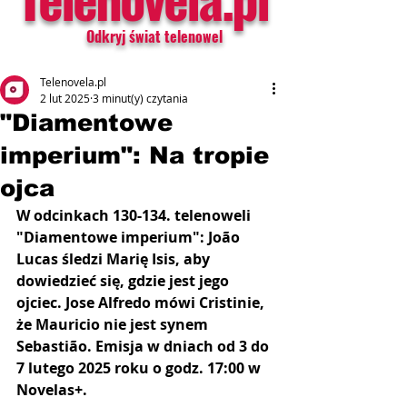
Odkryj świat telenowel
Telenovela.pl
2 lut 2025
3 minut(y) czytania
"Diamentowe
imperium": Na tropie
ojca
W odcinkach 130-134. telenoweli 
"Diamentowe imperium": João 
Lucas śledzi Marię Isis, aby 
dowiedzieć się, gdzie jest jego 
ojciec. Jose Alfredo mówi Cristinie, 
że Mauricio nie jest synem 
Sebastião. Emisja w dniach od 3 do 
7 lutego 2025 roku o godz. 17:00 w 
Novelas+.