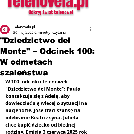
Odkryj świat telenowel
Telenovela.pl
30 maj 2025
2 minut(y) czytania
"Dziedzictwo del
Monte" – Odcinek 100:
W odmętach
szaleństwa
W 100. odcinku telenoweli 
"Dziedzictwo del Monte": Paula 
kontaktuje się z Adelą, aby 
dowiedzieć się więcej o sytuacji na 
hacjendzie. Jose traci szansę na 
odebranie Beatriz syna. Julieta 
chce kupić dziecko od biednej 
rodziny. Emisja 3 czerwca 2025 rok 