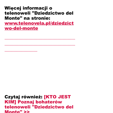
Więcej informacji o 
telenoweli "Dziedzictwo del 
Monte" na stronie: 
www.telenovela.pl/dziedzict
wo-del-monte
--------------------------------------------------------
--------------------------------------------------------
--------------------------
Czytaj również: 
[KTO JEST 
KIM] Poznaj bohaterów 
telenoweli "Dziedzictwo del 
Monte" >>