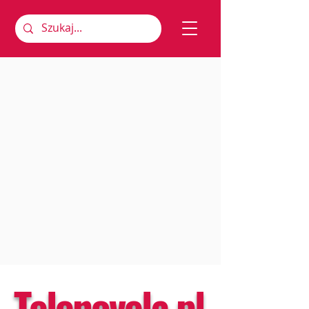
Telenovela.pl