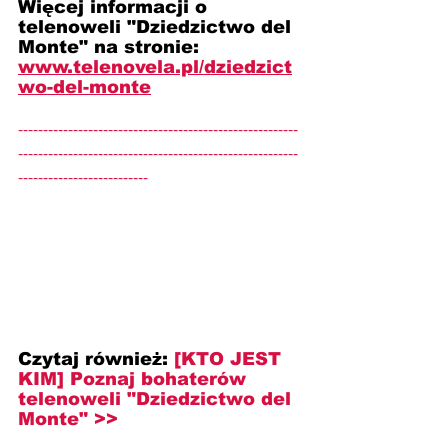
Więcej informacji o 
telenoweli "Dziedzictwo del 
Monte" na stronie: 
www.telenovela.pl/dziedzict
wo-del-monte
--------------------------------------------------------
--------------------------------------------------------
--------------------------
Czytaj również: 
[KTO JEST 
KIM] Poznaj bohaterów 
telenoweli "Dziedzictwo del 
Monte" >>