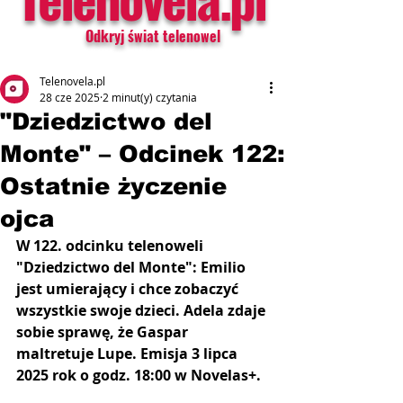
Odkryj świat telenowel
Telenovela.pl
28 cze 2025
2 minut(y) czytania
"Dziedzictwo del
Monte" – Odcinek 122:
Ostatnie życzenie
ojca
W 122. odcinku telenoweli 
"Dziedzictwo del Monte":
Emilio 
jest umierający i chce zobaczyć 
wszystkie swoje dzieci. Adela zdaje 
sobie sprawę, że Gaspar 
maltretuje Lupe.
Emisja 3 lipca 
2025 rok o godz. 18:00 w Novelas+.