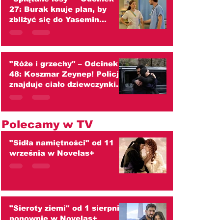
27: Burak knuje plan, by
zbliżyć się do Yasemin
(streszczenie)
"Róże i grzechy" – Odcinek
48: Koszmar Zeynep! Policja
znajduje ciało dziewczynki.
Czy to Kader? (streszczenie)
Polecamy w TV
"Sidła namiętności" od 11
września w Novelas+
"Sieroty ziemi" od 1 sierpnia
ponownie w Novelas+