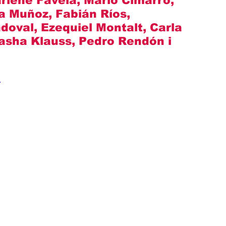
rlene Favela, Mario Cimarro, 
a Muñoz, Fabián Ríos, 
doval, Ezequiel Montalt, Carla 
tasha Klauss, Pedro Rendón
 i 
A