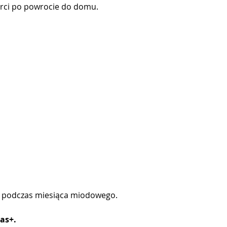
karci po powrocie do domu.
em podczas miesiąca miodowego.
as+.