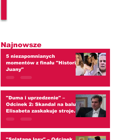
l
Najnowsze
5 niezapomnianych
momentów z finału "Historii
Juany"
"Duma i uprzedzenie" –
Odcinek 2: Skandal na balu!
Elisabeta zaskakuje strojem
i ściera się z Darcym
(streszczenie)
"Splątane losy" – Odcinek