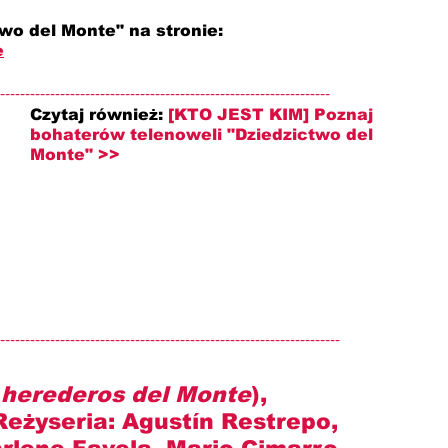
wo del Monte" na stronie: 
e
------------------------------------------------------------------
Czytaj również: 
[KTO JEST KIM] Poznaj 
bohaterów telenoweli "Dziedzictwo del 
Monte" >>
--------------------------------------------------------------------
 herederos del Monte
), 
eżyseria: 
Agustín Restrepo, 