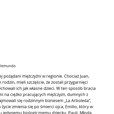
Telemundo
iej pożądani mężczyźni w regionie. Chociaż Juan, 
odzin, mieli szczęście, że zostali przygarnięci 
howali ich jak własne dzieci. W ten sposób bracia 
ni na ciężko pracujących mężczyzn, dumnych z 
zajmowali się rodzinnym biznesem „La Arboleda”, 
życie zmienia się po śmierci ojca, Emilio, który w 
u jedynemu biologicznemu dziecku, Pauli. Młoda 