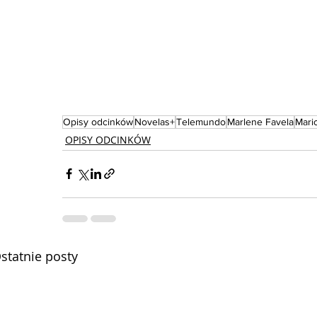
Opisy odcinków
Novelas+
Telemundo
Marlene Favela
Mari
OPISY ODCINKÓW
statnie posty