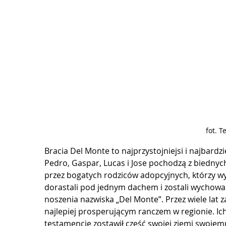
fot. 
Bracia Del Monte to najprzystojniejsi i najbardz
Pedro, Gaspar, Lucas i Jose pochodzą z biednych r
przez bogatych rodziców adopcyjnych, którzy wyc
dorastali pod jednym dachem i zostali wychowa
noszenia nazwiska „Del Monte”. Przez wiele lat 
najlepiej prosperującym ranczem w regionie. Ich 
testamencie zostawił część swojej ziemi swojem