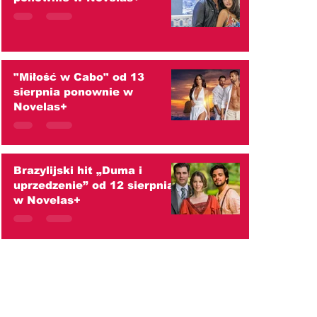
"Miłość w Cabo" od 13
sierpnia ponownie w
Novelas+
Brazylijski hit „Duma i
uprzedzenie” od 12 sierpnia
w Novelas+