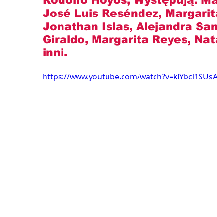
Rodolfo Hoyos
; Występują: 
Ma
José Luis Reséndez, Margarit
Jonathan Islas, Alejandra San
Giraldo, Margarita Reyes, Na
inni.
https://www.youtube.com/watch?v=kIYbcl1SUs