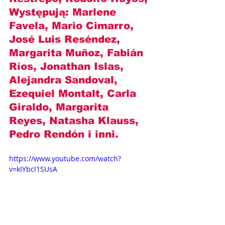
Występują: 
Marlene 
Favela, Mario Cimarro, 
José Luis Reséndez, 
Margarita Muñoz, Fabián 
Ríos, Jonathan Islas, 
Alejandra Sandoval, 
Ezequiel Montalt, Carla 
Giraldo, Margarita 
Reyes, Natasha Klauss, 
Pedro Rendón
 i inni.
https://www.youtube.com/watch?
v=kIYbcl1SUsA