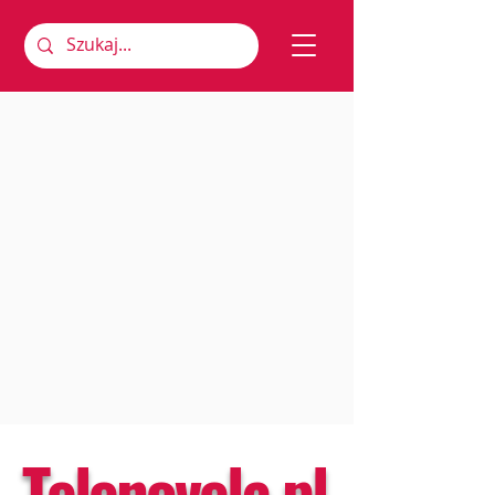
Telenovela.pl