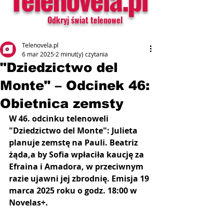
Odkryj świat telenowel
Telenovela.pl
6 mar 2025
2 minut(y) czytania
"Dziedzictwo del
Monte" – Odcinek 46:
Obietnica zemsty
W 46. odcinku telenoweli 
"Dziedzictwo del Monte": Julieta 
planuje zemstę na Pauli. Beatriz 
żąda,a by Sofia wpłaciła kaucję za 
Efraina i Amadora, w przeciwnym 
razie ujawni jej zbrodnię. Emisja 19 
marca 2025 roku o godz. 18:00 w 
Novelas+.