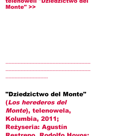
telenoweli "Dziedzictwo del 
Monte" >>
--------------------------------------------------------
--------------------------------------------------------
----------------------------
"Dziedzictwo del Monte" 
(
Los herederos del 
Monte
), telenowela, 
Kolumbia, 2011; 
Reżyseria: 
Agustín 
Restrepo, Rodolfo Hoyos
; 