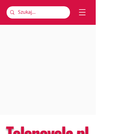
Telenovela.pl