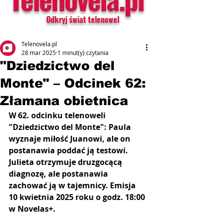
Odkryj świat telenowel
Telenovela.pl
28 mar 2025
1 minut(y) czytania
"Dziedzictwo del
Monte" – Odcinek 62:
Złamana obietnica
W 62. odcinku telenoweli 
"Dziedzictwo del Monte": Paula 
wyznaje miłość Juanowi, ale on 
postanawia poddać ją testowi. 
Julieta otrzymuje druzgocącą 
diagnozę, ale postanawia 
zachować ją w tajemnicy. Emisja 
10 kwietnia 2025 roku o godz. 18:00 
w Novelas+.