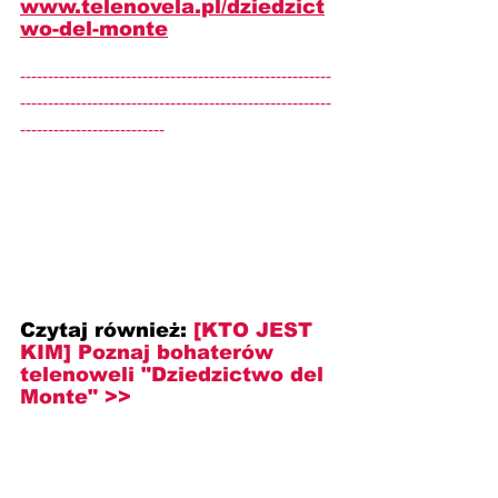
www.telenovela.pl/dziedzict
wo-del-monte
--------------------------------------------------------
--------------------------------------------------------
--------------------------
Czytaj również: 
[KTO JEST 
KIM] Poznaj bohaterów 
telenoweli "Dziedzictwo del 
Monte" >>