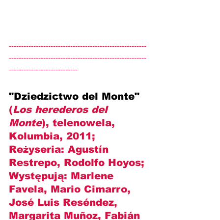
--------------------------------------------------------
--------------------------------------------------------
----------------------------
"Dziedzictwo del Monte" 
(
Los herederos del 
Monte
), telenowela, 
Kolumbia, 2011; 
Reżyseria: 
Agustín 
Restrepo, Rodolfo Hoyos
; 
Występują: 
Marlene 
Favela, Mario Cimarro, 
José Luis Reséndez, 
Margarita Muñoz, Fabián 