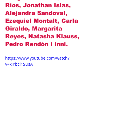
Ríos, Jonathan Islas, 
Alejandra Sandoval, 
Ezequiel Montalt, Carla 
Giraldo, Margarita 
Reyes, Natasha Klauss, 
Pedro Rendón
 i inni.
https://www.youtube.com/watch?
v=kIYbcl1SUsA
Opisy odcinków
Novelas+
Telemundo
Marlene Favela
Mario Cimarro