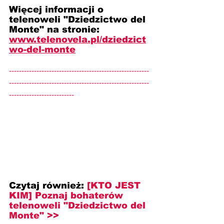
Więcej informacji o 
telenoweli "Dziedzictwo del 
Monte" na stronie: 
www.telenovela.pl/dziedzict
wo-del-monte
--------------------------------------------------------
--------------------------------------------------------
--------------------------
Czytaj również: 
[KTO JEST 
KIM] Poznaj bohaterów 
telenoweli "Dziedzictwo del 
Monte" >>