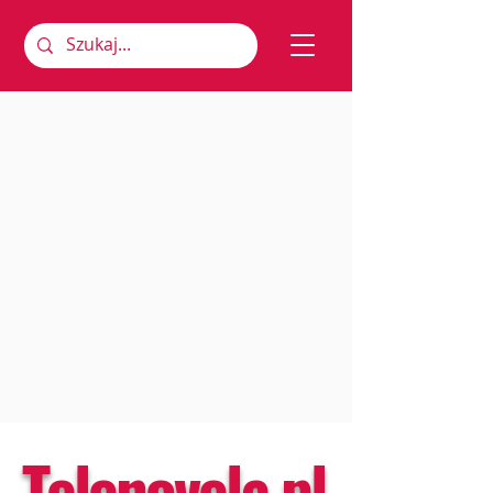
Telenovela.pl