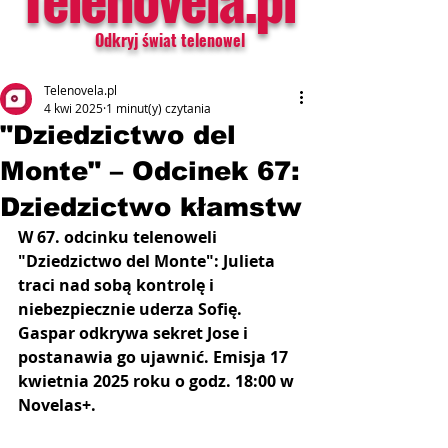
Odkryj świat telenowel
Telenovela.pl
4 kwi 2025
1 minut(y) czytania
"Dziedzictwo del
Monte" – Odcinek 67:
Dziedzictwo kłamstw
W 67. odcinku telenoweli 
"Dziedzictwo del Monte": Julieta 
traci nad sobą kontrolę i 
niebezpiecznie uderza Sofię. 
Gaspar odkrywa sekret Jose i 
postanawia go ujawnić. Emisja 17 
kwietnia 2025 roku o godz. 18:00 w 
Novelas+.