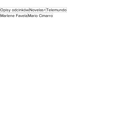
Opisy odcinków
Novelas+
Telemundo
Marlene Favela
Mario Cimarro
Dziedzictwo del Monte
OPISY ODCINKÓW
Ostatnie posty
Zobacz wszystkie