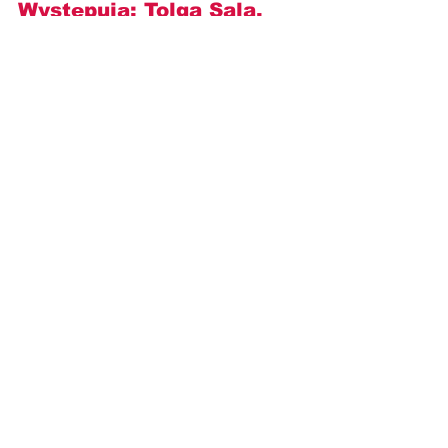
Występują: 
Tolga Sala, 
Nana Stambolishvili, 
Berat Ruzgar Ozkan, Nik 
Celilay, Yaprak Durmaz i 
inni
.
https://www.youtube.com/watch?
v=jsFaUQ7LvNA
Opisy odcinków
TVP1
Dziedzictwo
A dona do pedaco
OPISY ODCINKÓW