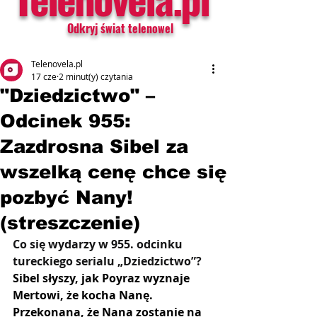
Odkryj świat telenowel
Telenovela.pl
17 cze
2 minut(y) czytania
"Dziedzictwo" –
Odcinek 955:
Zazdrosna Sibel za
wszelką cenę chce się
pozbyć Nany!
(streszczenie)
Co się wydarzy w 955. odcinku 
tureckiego serialu „Dziedzictwo”?
Sibel słyszy, jak Poyraz wyznaje 
Mertowi, że kocha Nanę. 
Przekonana, że Nana zostanie na 