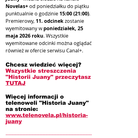
Novelas+
 od poniedziałku do piątku 
punktualnie o godzinie 
15:00 (21:00)
. 
Premierowy, 
11. odcinek
 zostanie 
wyemitowany w 
poniedziałek, 25 
maja 2026 roku
. Wszystkie 
wyemitowane odcinki można oglądać 
również w ofercie serwisu Canal+.
Chcesz wiedzieć więcej? 
Wszystkie streszczenia 
"Historii Juany" przeczytasz 
TUTAJ
Więcej informacji o 
telenoweli "Historia Juany" 
na stronie: 
www.telenovela.pl/historia-
juany
--------------------------------------------------------