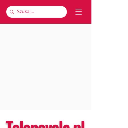
Telenovela.pl