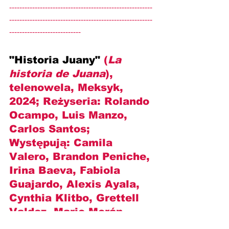
--------------------------------------------------------
--------------------------------------------------------
----------------------------
"Historia Juany" 
(
La 
historia de Juana
), 
telenowela, Meksyk, 
2024; Reżyseria: 
Rolando 
Ocampo, Luis Manzo, 
Carlos Santos
; 
Występują: 
Camila 
Valero, Brandon Peniche, 
Irina Baeva, Fabiola 
Guajardo, Alexis Ayala, 
Cynthia Klitbo, Grettell 
Valdez, Mario Morán, 
Henry Zakka, Isabella 