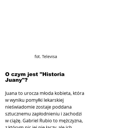
fot. Televisa
O czym jest "Historia 
Juany"?
Juana to urocza młoda kobieta, która 
w wyniku pomyłki lekarskiej 
nieświadomie zostaje poddana 
sztucznemu zapłodnieniu i zachodzi 
w ciążę. Gabriel Rubio to mężczyzna, 
z którym nic jej nie łączy, ale ich 