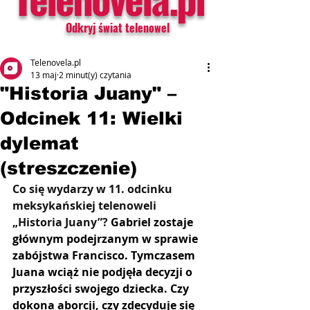
Odkryj świat telenowel
Telenovela.pl
13 maj
2 minut(y) czytania
"Historia Juany" –
Odcinek 11: Wielki
dylemat
(streszczenie)
Co się wydarzy w 11. odcinku 
meksykańskiej telenoweli 
„Historia Juany”? 
Gabriel zostaje 
głównym podejrzanym w sprawie 
zabójstwa Francisco. Tymczasem 
Juana wciąż nie podjęła decyzji o 
przyszłości swojego dziecka. Czy 
dokona aborcji, czy zdecyduje się 