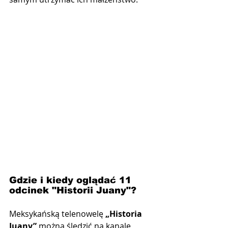
Gdzie i kiedy oglądać 11 
odcinek "Historii Juany"?
Meksykańską telenowelę 
„Historia 
Juany”
 można śledzić na kanale 