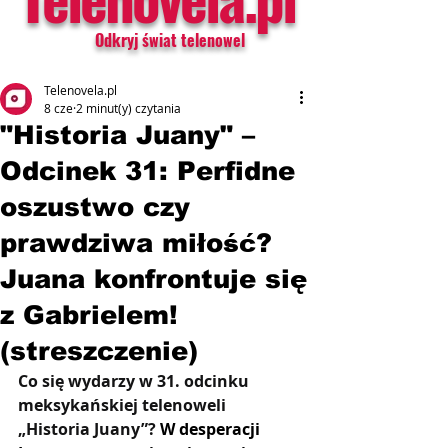
Odkryj świat telenowel
Telenovela.pl
8 cze
2 minut(y) czytania
"Historia Juany" –
Odcinek 31: Perfidne
oszustwo czy
prawdziwa miłość?
Juana konfrontuje się
z Gabrielem!
(streszczenie)
Co się wydarzy w 31. odcinku 
meksykańskiej telenoweli 
„Historia Juany”? 
W desperacji 