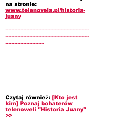
na stronie: 
www.telenovela.pl/historia-
juany
--------------------------------------------------------
--------------------------------------------------------
--------------------------
Czytaj również:
[Kto jest 
kim] Poznaj bohaterów 
telenoweli "Historia Juany" 
>>