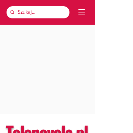
Telenovela.pl