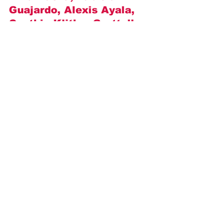
Guajardo, Alexis Ayala, 
Cynthia Klitbo, Grettell 
Valdez, Mario Morán, 
Henry Zakka, Isabella 
Camil, Moisés Arizmendi, 
Omar Germenos i inni.
https://youtu.be/P8MqsLj43vc
Opisy odcinków
Novelas+
Televisa
Brandon Peniche
Camila Valero
Histora Juany
OPISY ODCINKÓW