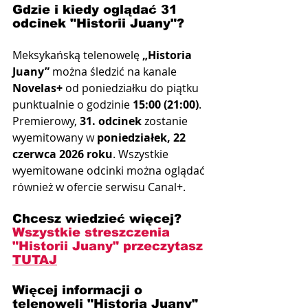
Gdzie i kiedy oglądać 31 
odcinek "Historii Juany"?
Meksykańską telenowelę 
„Historia 
Juany”
 można śledzić na kanale 
Novelas+
 od poniedziałku do piątku 
punktualnie o godzinie 
15:00 (21:00)
. 
Premierowy, 
31. odcinek
 zostanie 
wyemitowany w 
poniedziałek, 22 
czerwca 2026 roku
. Wszystkie 
wyemitowane odcinki można oglądać 
również w ofercie serwisu Canal+.
Chcesz wiedzieć więcej? 
Wszystkie streszczenia 
"Historii Juany" przeczytasz 
TUTAJ
Więcej informacji o 
telenoweli "Historia Juany" 