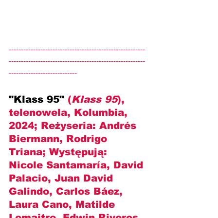
--------------------------------------------------------
--------------------------------------------------------
----------------------------
"Klass 95" 
(
Klass 95
), 
telenowela, Kolumbia, 
2024; Reżyseria: 
Andrés 
Biermann, Rodrigo 
Triana
; Występują: 
Nicole Santamaría, David 
Palacio, Juan David 
Galindo, Carlos Báez, 
Laura Cano, Matilde 
Lemaitre, Edwin Riveros, 