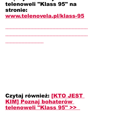
telenoweli "Klass 95" na 
stronie: 
www.telenovela.pl/klass-95
--------------------------------------------------------
--------------------------------------------------------
--------------------------
Czytaj również: 
[KTO JEST 
KIM] Poznaj bohaterów 
telenoweli "Klass 95" >>