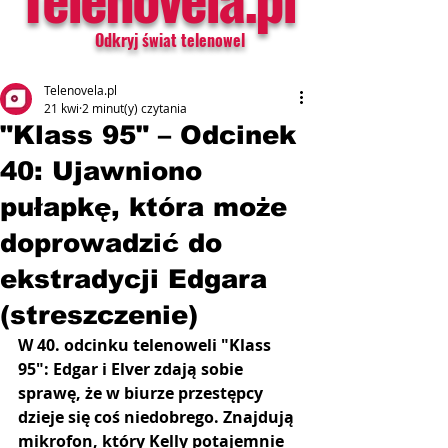
Odkryj świat telenowel
Telenovela.pl
21 kwi
2 minut(y) czytania
"Klass 95" – Odcinek
40: Ujawniono
pułapkę, która może
doprowadzić do
ekstradycji Edgara
(streszczenie)
W 40. odcinku telenoweli "Klass 
95": Edgar i Elver zdają sobie 
sprawę, że w biurze przestępcy 
dzieje się coś niedobrego. Znajdują 
mikrofon, który Kelly potajemnie 