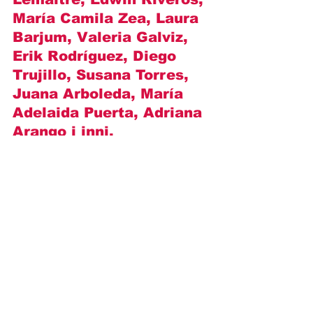
María Camila Zea, Laura 
Barjum, Valeria Galviz, 
Erik Rodríguez, Diego 
Trujillo, Susana Torres, 
Juana Arboleda, María 
Adelaida Puerta, Adriana 
Arango
 i inni.
https://www.youtube.com/watch?v=Y-
a2GbnzUHQ
Opisy odcinków
Novelas+
Caracol
Nicole Santamaria
Klass 95 (streszczenie)
David Palacio