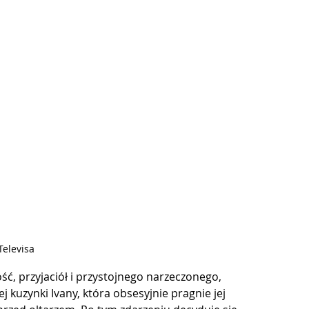
 Televisa
ć, przyjaciół i przystojnego narzeczonego, 
uzynki Ivany, która obsesyjnie pragnie jej 