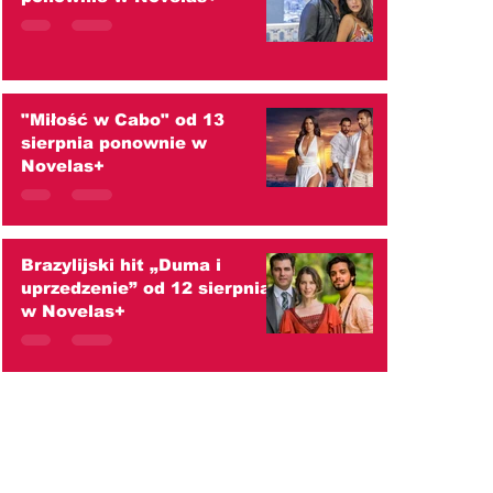
"Miłość w Cabo" od 13
sierpnia ponownie w
Novelas+
Brazylijski hit „Duma i
uprzedzenie” od 12 sierpnia
w Novelas+