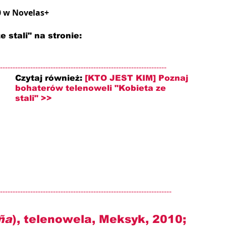
0 w Novelas+
 stali" na stronie: 
------------------------------------------------------------------
Czytaj również: 
[KTO JEST KIM] Poznaj 
bohaterów telenoweli "Kobieta ze 
stali" >>
--------------------------------------------------------------------
ña
), telenowela, Meksyk, 2010; 