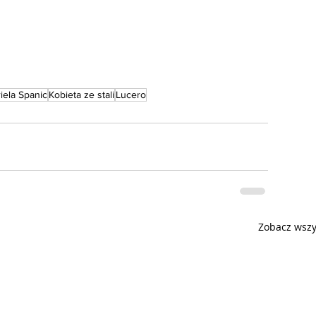
iela Spanic
Kobieta ze stali
Lucero
Zobacz wszy