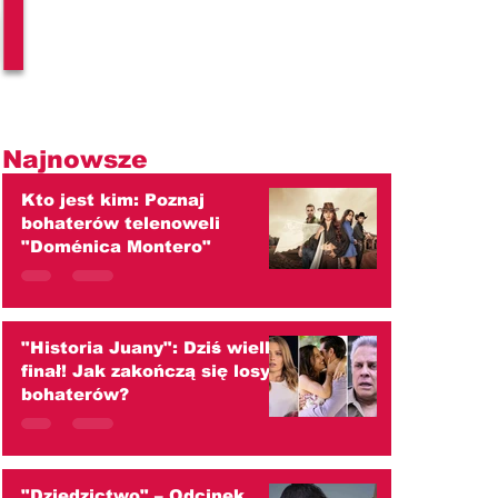
l
Najnowsze
Kto jest kim: Poznaj
bohaterów telenoweli
"Doménica Montero"
"Historia Juany": Dziś wielki
finał! Jak zakończą się losy
bohaterów?
"Dziedzictwo" – Odcinek