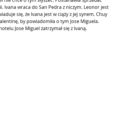
l nie chce o tym słyszeć. Postanawia sprzedać 
i. Ivana wraca do San Pedra z niczym. Leonor jest 
iaduje się, że Ivana jest w ciąży z jej synem. Chuy 
 Valentinę, by powiadomiła o tym Jose Miguela. 
otelu Jose Miguel zatrzymał się z Ivaną.