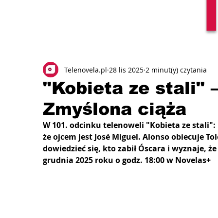
Telenovela.pl
28 lis 2025
2 minut(y) czytania
"Kobieta ze stali" 
Zmyślona ciąża
W 101. odcinku telenoweli "Kobieta ze stali":
że ojcem jest José Miguel. Alonso obiecuje T
dowiedzieć się, kto zabił Óscara i wyznaje, ż
grudnia 2025 roku o godz. 18:00 w Novelas+