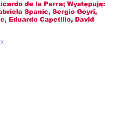
Ricardo de la Parra
; Występują: 
riela Spanic, Sergio Goyri, 
, Eduardo Capetillo, David 
gc