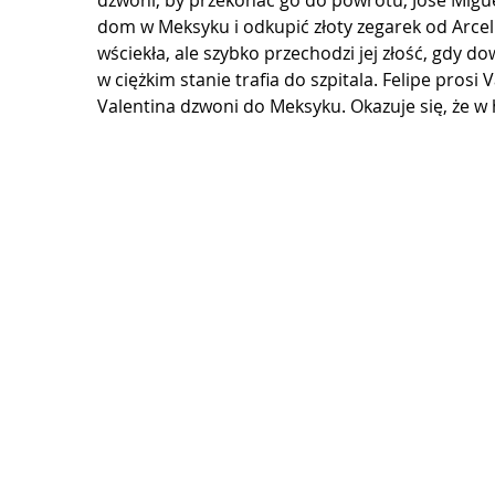
dzwoni, by przekonać go do powrotu, Jose Migue
dom w Meksyku i odkupić złoty zegarek od Arceli
wściekła, ale szybko przechodzi jej złość, gdy dow
w ciężkim stanie trafia do szpitala. Felipe prosi
Valentina dzwoni do Meksyku. Okazuje się, że w h