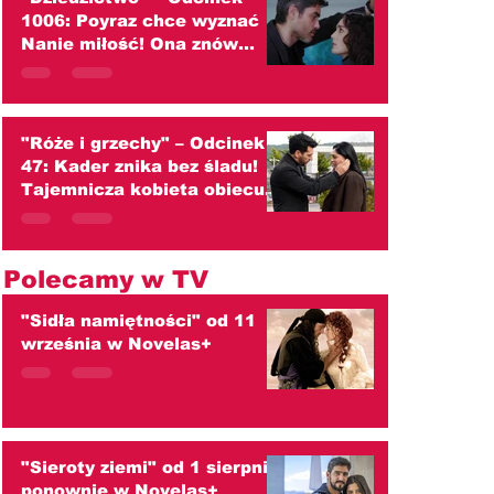
1006: Poyraz chce wyznać
Nanie miłość! Ona znów
przed nim ucieka
(streszczenie)
"Róże i grzechy" – Odcinek
47: Kader znika bez śladu!
Tajemnicza kobieta obiecuje
zaprowadzić ją do ojca
(streszczenie)
Polecamy w TV
"Sidła namiętności" od 11
września w Novelas+
"Sieroty ziemi" od 1 sierpnia
ponownie w Novelas+