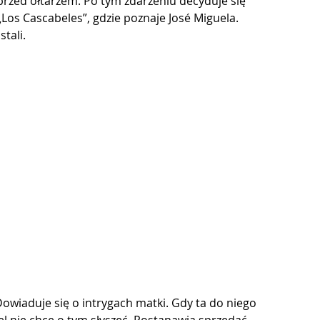
przed ołtarzem. Po tym zdarzeniu decyduje się 
„Los Cascabeles”, gdzie poznaje José Miguela. 
tali.
owiaduje się o intrygach matki. Gdy ta do niego 