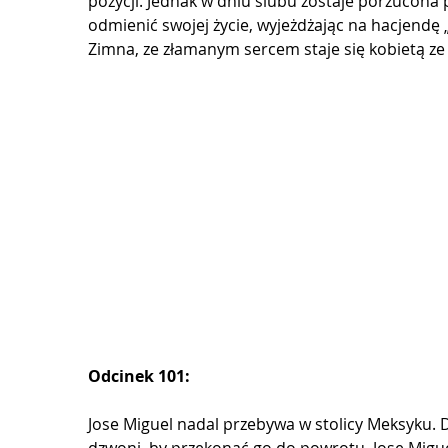
pozycji. Jednak w dniu ślubu zostaje porzucona 
odmienić swojej życie, wyjeżdżając na hacjendę 
Zimna, ze złamanym sercem staje się kobietą ze s
Odcinek 101:
Jose Miguel nadal przebywa w stolicy Meksyku. D