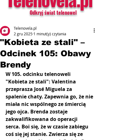
Odkryj świat telenowel
Telenovela.pl
2 gru 2025
1 minut(y) czytania
"Kobieta ze stali" –
Odcinek 105: Obawy
Brendy
W 105. odcinku telenoweli 
"Kobieta ze stali": Valentina 
przeprasza José Miguela za 
spalenie chaty. Zapewnia go, że nie 
miała nic wspólnego ze śmiercią 
jego ojca. Brenda zostaje 
zakwalifikowana do operacji 
serca. Boi się, że w czasie zabiegu 
coś się jej stanie. Zwierza się ze 