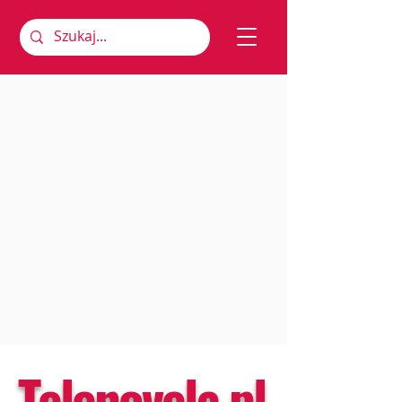
Telenovela.pl