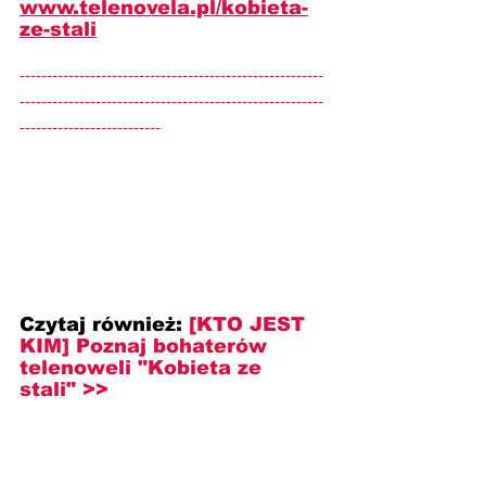
www.telenovela.pl/kobieta-
ze-stali
--------------------------------------------------------
--------------------------------------------------------
--------------------------
Czytaj również: 
[KTO JEST 
KIM] Poznaj bohaterów 
telenoweli "Kobieta ze 
stali" >>