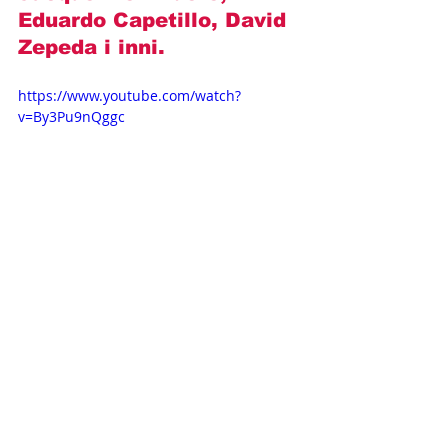
Eduardo Capetillo, David 
Zepeda
 i inni.
https://www.youtube.com/watch?
v=By3Pu9nQggc
Opisy odcinków
Novelas+
Televisa
Fernando Colunga
Gabriela Spanic
Kobieta ze stali
Lucero
OPISY ODCINKÓW