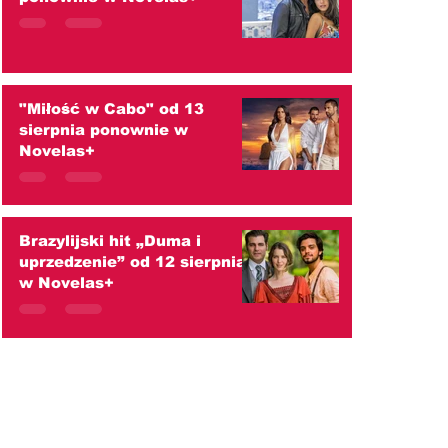
"Miłość w Cabo" od 13
sierpnia ponownie w
Novelas+
Brazylijski hit „Duma i
uprzedzenie” od 12 sierpnia
w Novelas+