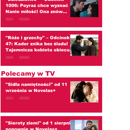
1006: Poyraz chce wyznać
Nanie miłość! Ona znów
przed nim ucieka
(streszczenie)
"Róże i grzechy" – Odcinek
47: Kader znika bez śladu!
Tajemnicza kobieta obiecuje
zaprowadzić ją do ojca
(streszczenie)
Polecamy w TV
"Sidła namiętności" od 11
września w Novelas+
"Sieroty ziemi" od 1 sierpnia
ponownie w Novelas+