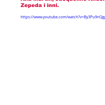
Zepeda
 i inni.
https://www.youtube.com/watch?v=By3Pu9nQg