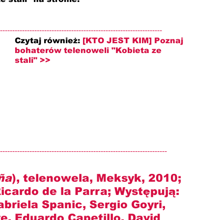
------------------------------------------------------------------
Czytaj również: 
[KTO JEST KIM] Poznaj 
bohaterów telenoweli "Kobieta ze 
stali" >>
--------------------------------------------------------------------
ña
), telenowela, Meksyk, 2010; 
Ricardo de la Parra
; Występują: 
riela Spanic, Sergio Goyri, 
, Eduardo Capetillo, David 