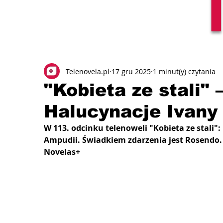
Telenovela.pl
17 gru 2025
1 minut(y) czytania
"Kobieta ze stali" 
Halucynacje Ivany
W 113. odcinku telenoweli "Kobieta ze stali
Ampudii. Świadkiem zdarzenia jest Rosendo. 
Novelas+