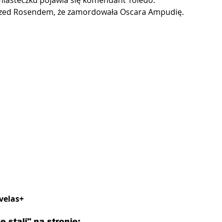
miasteczku pojawia się komendant Toledo. 
ę przed Rosendem, że zamordowała Oscara Ampudię.
velas+
 stali" na stronie: 