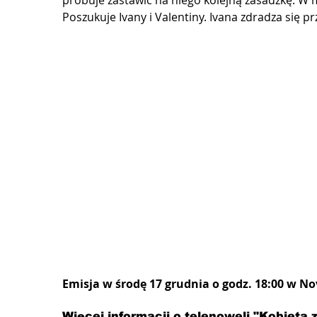
próbuje zastawić na niego kolejną zasadzkę. W 
Poszukuje Ivany i Valentiny. Ivana zdradza si
Emisja w środę 17 grudnia o godz. 18:00 w No
Więcej informacji o telenoweli "Kobieta ze