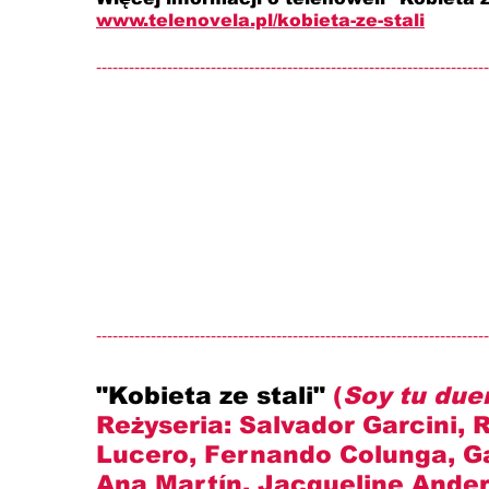
www.telenovela.pl/kobieta-ze-stali
------------------------------------------------------------------------
------------------------------------------------------------------------
"Kobieta ze stali" 
(
Soy tu due
Reżyseria: 
Salvador Garcini, 
Lucero, Fernando Colunga, Gab
Ana Martín, Jacqueline Andere