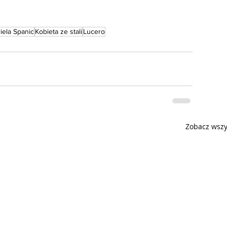
iela Spanic
Kobieta ze stali
Lucero
Zobacz wszy