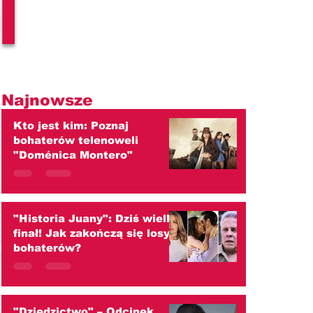
l
Najnowsze
Kto jest kim: Poznaj
bohaterów telenoweli
"Doménica Montero"
"Historia Juany": Dziś wielki
finał! Jak zakończą się losy
bohaterów?
"Dziedzictwo" – Odcinek