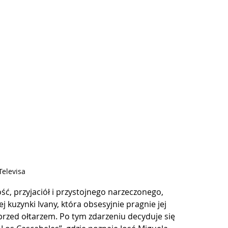
 Televisa
ć, przyjaciół i przystojnego narzeczonego, 
uzynki Ivany, która obsesyjnie pragnie jej 
przed ołtarzem. Po tym zdarzeniu decyduje się 