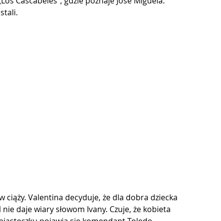
„Los Cascabeles”, gdzie poznaje José Miguela. 
tali.
 w ciąży. Valentina decyduje, że dla dobra dziecka 
 nie daje wiary słowom Ivany. Czuje, że kobieta 