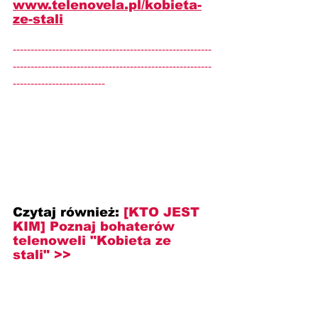
www.telenovela.pl/kobieta-
ze-stali
--------------------------------------------------------
--------------------------------------------------------
--------------------------
Czytaj również: 
[KTO JEST 
KIM] Poznaj bohaterów 
telenoweli "Kobieta ze 
stali" >>