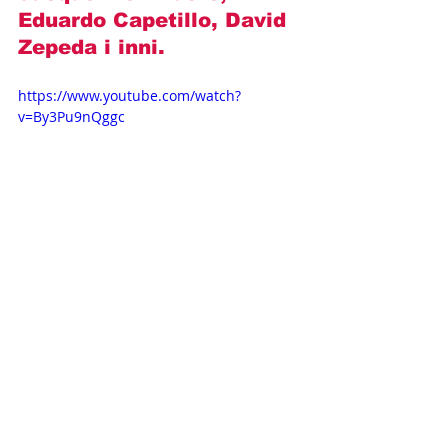
Eduardo Capetillo, David 
Zepeda
 i inni.
https://www.youtube.com/watch?
v=By3Pu9nQggc
Opisy odcinków
Novelas+
Televisa
Fernando Colunga
Gabriela Spanic
Kobieta ze stali
Lucero
OPISY ODCINKÓW