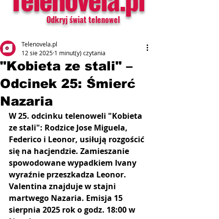
Odkryj świat telenowel
Telenovela.pl
12 sie 2025
1 minut(y) czytania
"Kobieta ze stali" –
Odcinek 25: Śmierć
Nazaria
W 25. odcinku telenoweli "Kobieta 
ze stali": 
Rodzice Jose Miguela, 
Federico i Leonor, usiłują rozgościć 
się na hacjendzie. Zamieszanie 
spowodowane wypadkiem Ivany 
wyraźnie przeszkadza Leonor
. 
Valentina znajduje w stajni 
martwego Nazaria. Emisja 15 
sierpnia 2025 rok o godz. 18:00 w 