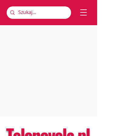
Telenovela.pl