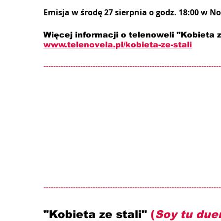
Emisja w środę 27 sierpnia o godz. 18:00 w N
Więcej informacji o telenoweli "Kobieta ze
www.telenovela.pl/kobieta-ze-stali
------------------------------------------------------------------------
------------------------------------------------------------------------
"Kobieta ze stali" 
(
Soy tu due