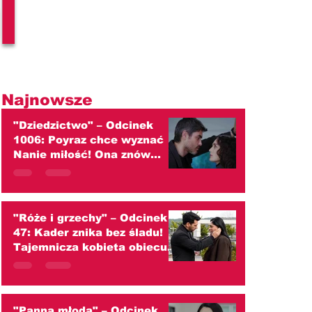
l
Najnowsze
"Dziedzictwo" – Odcinek
1006: Poyraz chce wyznać
Nanie miłość! Ona znów
przed nim ucieka
(streszczenie)
"Róże i grzechy" – Odcinek
47: Kader znika bez śladu!
Tajemnicza kobieta obiecuje
zaprowadzić ją do ojca
(streszczenie)
"Panna młoda" – Odcinek