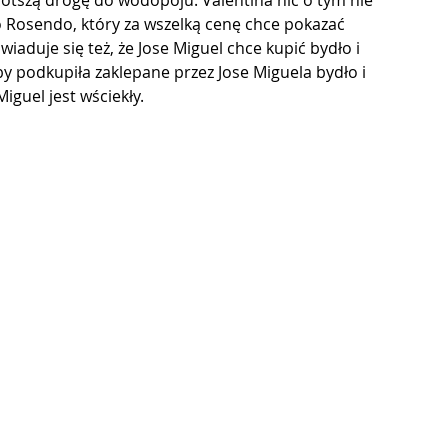
krótszą drogę do wodopoju. Valentina nic o tym nie 
 to Rosendo, który za wszelką cenę chce pokazać 
iaduje się też, że Jose Miguel chce kupić bydło i 
y podkupiła zaklepane przez Jose Miguela bydło i 
iguel jest wściekły.