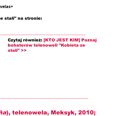
ovelas+
 stali" na stronie: 
------------------------------------------------------------------
Czytaj również: 
[KTO JEST KIM] Poznaj 
bohaterów telenoweli "Kobieta ze 
stali" >>
--------------------------------------------------------------------
ña
), telenowela, Meksyk, 2010; 