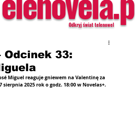
Telenovela.p
Odkryj świat telenowel
– Odcinek 33:
iguela
 José Miguel reaguje gniewem na Valentinę za 
 sierpnia 2025 rok o godz. 18:00 w Novelas+.