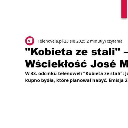
Telenovela.pl
23 sie 2025
2 minut(y) czytania
"Kobieta ze stali" 
Wściekłość José M
W 33. odcinku telenoweli "Kobieta ze stali":
kupno bydła, które planował nabyć. Emisja 27