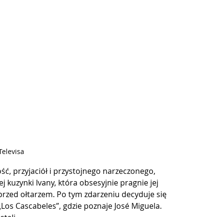
 Televisa
ć, przyjaciół i przystojnego narzeczonego, 
uzynki Ivany, która obsesyjnie pragnie jej 
przed ołtarzem. Po tym zdarzeniu decyduje się 
„Los Cascabeles”, gdzie poznaje José Miguela. 