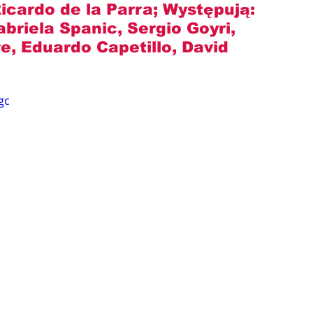
Ricardo de la Parra
; Występują: 
riela Spanic, Sergio Goyri, 
, Eduardo Capetillo, David 
gc