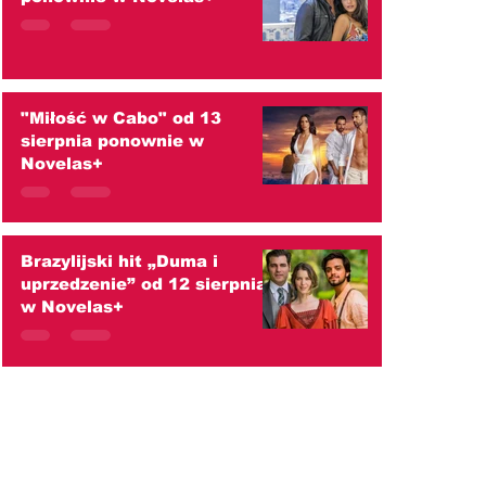
"Miłość w Cabo" od 13
sierpnia ponownie w
Novelas+
Brazylijski hit „Duma i
uprzedzenie” od 12 sierpnia
w Novelas+