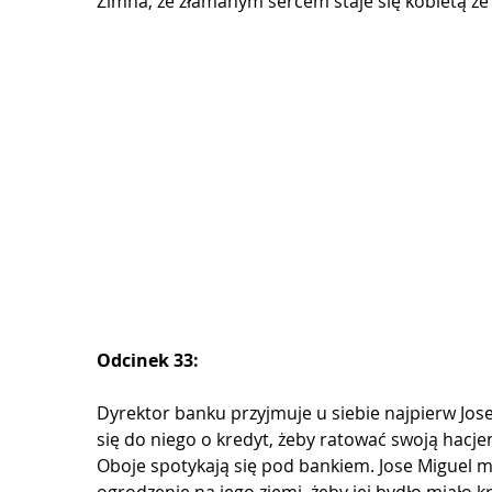
Zimna, ze złamanym sercem staje się kobietą ze s
Odcinek 33:
Dyrektor banku przyjmuje u siebie najpierw Jose
się do niego o kredyt, żeby ratować swoją hacje
Oboje spotykają się pod bankiem. Jose Miguel ma