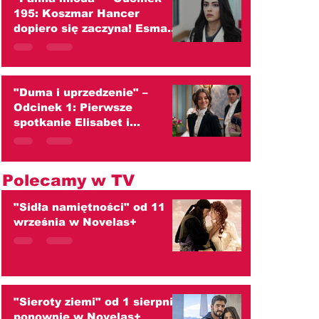
195: Koszmar Hancer
dopiero się zaczyna! Esma
znika, a Mukadder zaciera
ręce (streszczenie)
"Duma i uprzedzenie" –
Odcinek 1: Pierwsze
spotkanie Elisabet i
Darcy'ego kończy się wielką
kłótnią! (streszczenie)
Polecamy w TV
"Sidła namiętności" od 11
września w Novelas+
"Sieroty ziemi" od 1 sierpnia
ponownie w Novelas+