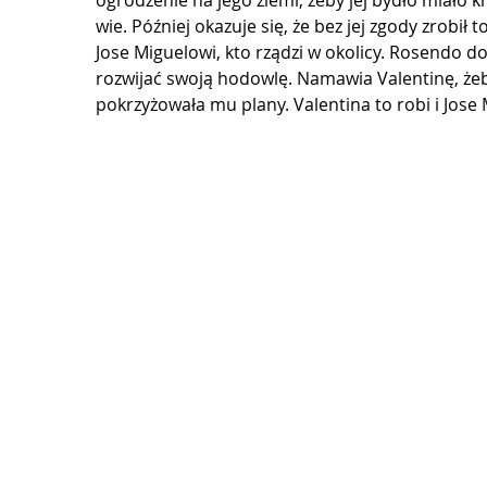
ogrodzenie na jego ziemi, żeby jej bydło miało 
wie. Później okazuje się, że bez jej zgody zrobił
Jose Miguelowi, kto rządzi w okolicy. Rosendo dow
rozwijać swoją hodowlę. Namawia Valentinę, żeb
pokrzyżowała mu plany. Valentina to robi i Jose M