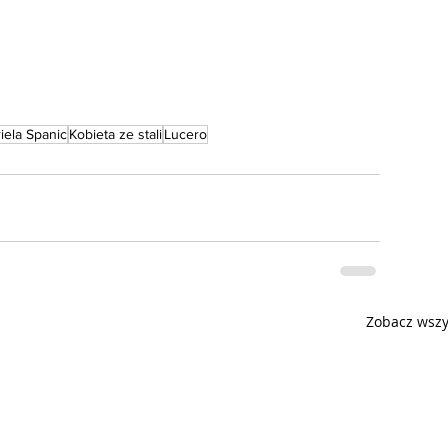
iela Spanic
Kobieta ze stali
Lucero
Zobacz wszy