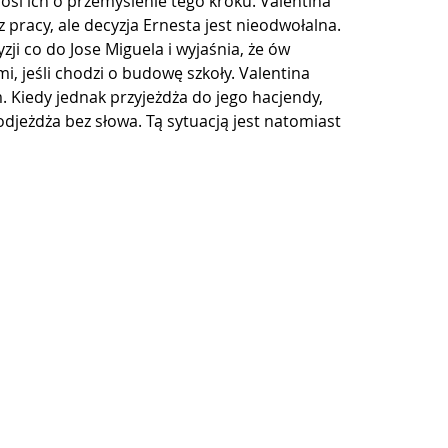
rosi ich o przemyślenie tego kroku. Valentina 
 pracy, ale decyzja Ernesta jest nieodwołalna. 
ji co do Jose Miguela i wyjaśnia, że ów 
, jeśli chodzi o budowę szkoły. Valentina 
Kiedy jednak przyjeżdża do jego hacjendy, 
odjeżdża bez słowa. Tą sytuacją jest natomiast 