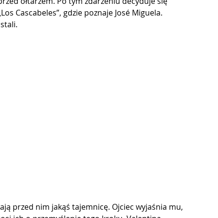
przed ołtarzem. Po tym zdarzeniu decyduje się 
„Los Cascabeles”, gdzie poznaje José Miguela. 
tali.
ają przed nim jakąś tajemnicę. Ojciec wyjaśnia mu, 