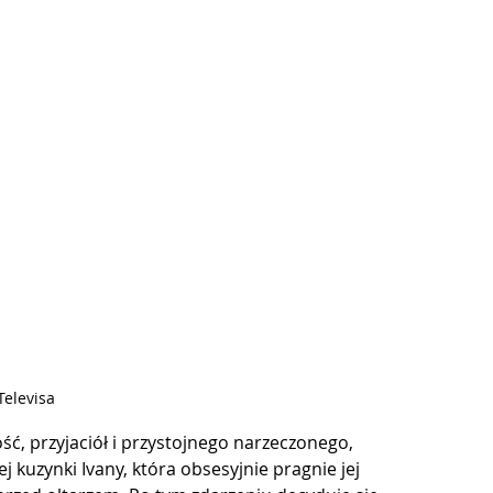
 Televisa
ć, przyjaciół i przystojnego narzeczonego, 
uzynki Ivany, która obsesyjnie pragnie jej 