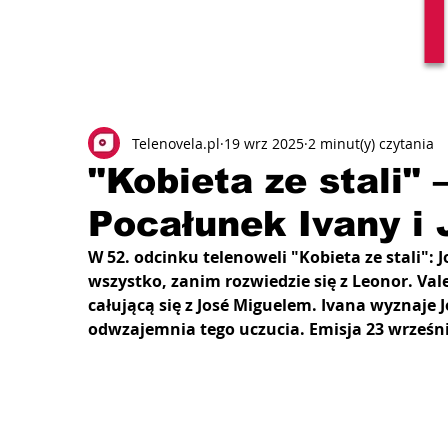
Telenovela.pl
19 wrz 2025
2 minut(y) czytania
"Kobieta ze stali" 
Pocałunek Ivany i 
W 52. odcinku telenoweli "Kobieta ze stali": J
wszystko, zanim rozwiedzie się z Leonor. Vale
całującą się z José Miguelem. Ivana wyznaje J
odwzajemnia tego uczucia. Emisja 23 wrześni