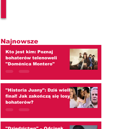
l
Najnowsze
Kto jest kim: Poznaj
bohaterów telenoweli
"Doménica Montero"
"Historia Juany": Dziś wielki
finał! Jak zakończą się losy
bohaterów?
"Dziedzictwo" – Odcinek