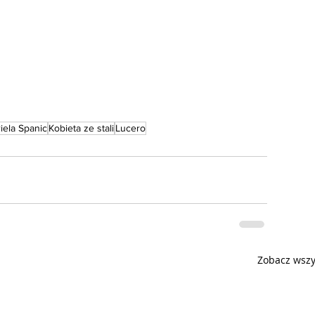
iela Spanic
Kobieta ze stali
Lucero
Zobacz wszy