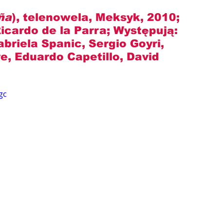
ña
), telenowela, Meksyk, 2010; 
Ricardo de la Parra
; Występują: 
riela Spanic, Sergio Goyri, 
, Eduardo Capetillo, David 
gc