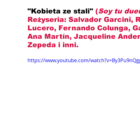
"Kobieta ze stali" 
(
Soy tu due
Reżyseria: 
Salvador Garcini, 
Lucero, Fernando Colunga, Gab
Ana Martín, Jacqueline Andere
Zepeda
 i inni.
https://www.youtube.com/watch?v=By3Pu9nQg