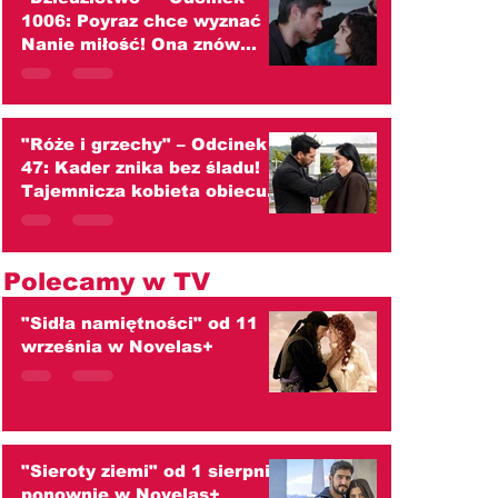
1006: Poyraz chce wyznać
Nanie miłość! Ona znów
przed nim ucieka
(streszczenie)
"Róże i grzechy" – Odcinek
47: Kader znika bez śladu!
Tajemnicza kobieta obiecuje
zaprowadzić ją do ojca
(streszczenie)
Polecamy w TV
"Sidła namiętności" od 11
września w Novelas+
"Sieroty ziemi" od 1 sierpnia
ponownie w Novelas+