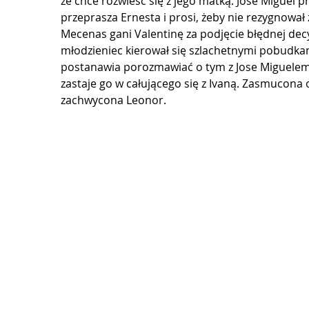
że chce rozwieść się z jego matką. Jose Miguel p
przeprasza Ernesta i prosi, żeby nie rezygnował z
Mecenas gani Valentinę za podjęcie błędnej decyz
młodzieniec kierował się szlachetnymi pobudkami
postanawia porozmawiać o tym z Jose Miguelem. 
zastaje go w całującego się z Ivaną. Zasmucona 
zachwycona Leonor.