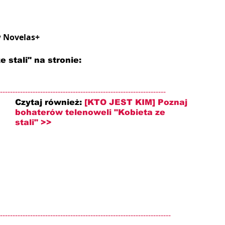
w Novelas+
 stali" na stronie: 
------------------------------------------------------------------
Czytaj również: 
[KTO JEST KIM] Poznaj 
bohaterów telenoweli "Kobieta ze 
stali" >>
--------------------------------------------------------------------