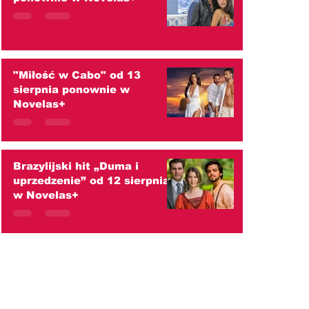
"Miłość w Cabo" od 13
sierpnia ponownie w
Novelas+
Brazylijski hit „Duma i
uprzedzenie” od 12 sierpnia
w Novelas+