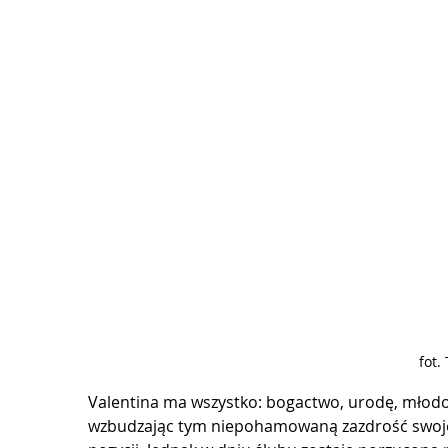
fot.
Valentina ma wszystko: bogactwo, urodę, młodoś
wzbudzając tym niepohamowaną zazdrość swojej k