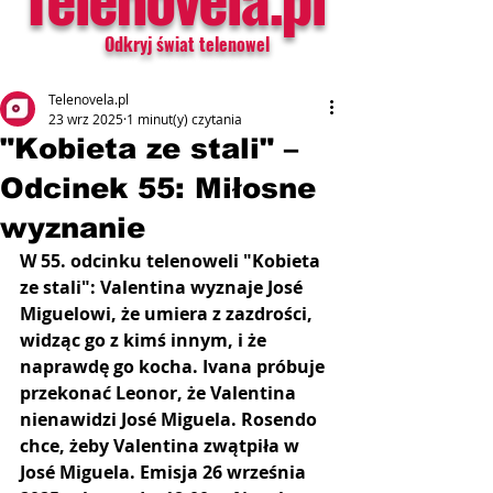
Odkryj świat telenowel
Telenovela.pl
23 wrz 2025
1 minut(y) czytania
"Kobieta ze stali" –
Odcinek 55: Miłosne
wyznanie
W 55. odcinku telenoweli "Kobieta 
ze stali": Valentina wyznaje José 
Miguelowi, że umiera z zazdrości, 
widząc go z kimś innym, i że 
naprawdę go kocha. Ivana próbuje 
przekonać Leonor, że Valentina 
nienawidzi José Miguela. Rosendo 
chce, żeby Valentina zwątpiła w 
José Miguela. Emisja 26 września 