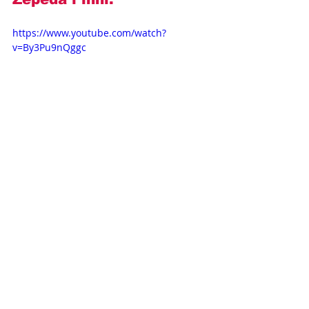
https://www.youtube.com/watch?
v=By3Pu9nQggc
Opisy odcinków
Novelas+
Televisa
Fernando Colunga
Gabriela Spanic
Kobieta ze stali
Lucero
OPISY ODCINKÓW