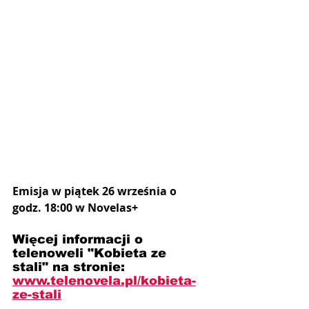
Emisja w piątek 26 września o 
godz. 18:00 w Novelas+
Więcej informacji o 
telenoweli "Kobieta ze 
stali" na stronie: 
www.telenovela.pl/kobieta-
ze-stali