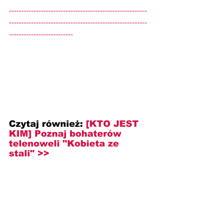
--------------------------------------------------------
--------------------------------------------------------
--------------------------
Czytaj również: 
[KTO JEST 
KIM] Poznaj bohaterów 
telenoweli "Kobieta ze 
stali" >>