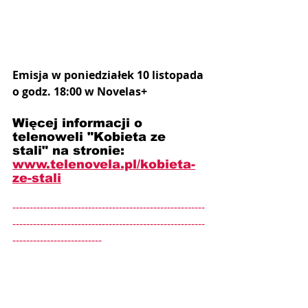
Emisja w poniedziałek 10 listopada 
o godz. 18:00 w Novelas+
Więcej informacji o 
telenoweli "Kobieta ze 
stali" na stronie: 
www.telenovela.pl/kobieta-
ze-stali
--------------------------------------------------------
--------------------------------------------------------
--------------------------