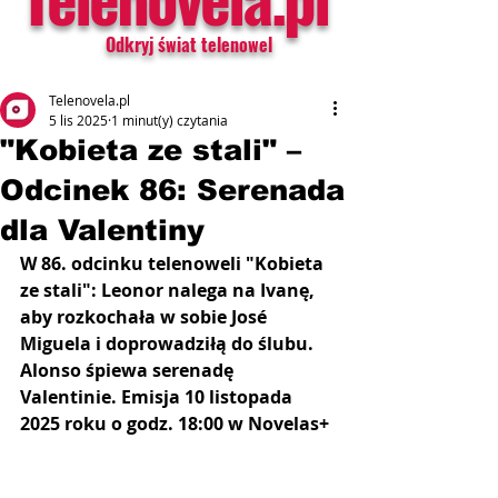
Odkryj świat telenowel
Telenovela.pl
5 lis 2025
1 minut(y) czytania
"Kobieta ze stali" –
Odcinek 86: Serenada
dla Valentiny
W 86. odcinku telenoweli "Kobieta 
ze stali": Leonor nalega na Ivanę, 
aby rozkochała w sobie José 
Miguela i doprowadziłą do ślubu. 
Alonso śpiewa serenadę 
Valentinie. Emisja 10 listopada 
2025 roku o godz. 18:00 w Novelas+