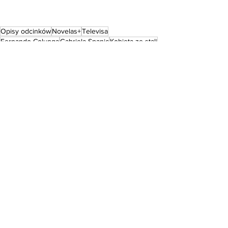
Opisy odcinków
Novelas+
Televisa
Fernando Colunga
Gabriela Spanic
Kobieta ze stali
Lucero
OPISY ODCINKÓW
Ostatnie posty
Zobacz wszystkie