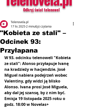
Odkryj świat telenowel
Telenovela.pl
17 lis 2025
2 minut(y) czytania
"Kobieta ze stali" –
Odcinek 93:
Przyłapana
W 93. odcinku telenoweli "Kobieta 
ze stali": Alonso przyłapuje Ivanę 
na kradzieży w hacjendzie. José 
Miguel nabiera podejrzeń wobec 
Valentiny, gdy widzi ją blisko 
Alonso. Ivana prosi José Miguela, 
aby dał jej szansę, by z nim być.
Emisja 19 listopada 2025 roku o 
godz. 18:00 w Novelas+