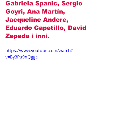
Gabriela Spanic, Sergio 
Goyri, Ana Martín, 
Jacqueline Andere, 
Eduardo Capetillo, David 
Zepeda
 i inni.
https://www.youtube.com/watch?
v=By3Pu9nQggc
Opisy odcinków
Novelas+
Televisa
Fernando Colunga
Gabriela Spanic
Kobieta ze stali
Lucero
OPISY ODCINKÓW