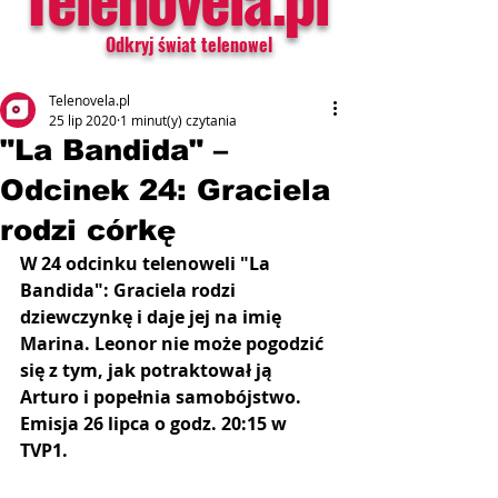
Odkryj świat telenowel
Telenovela.pl
25 lip 2020
1 minut(y) czytania
"La Bandida" –
Odcinek 24: Graciela
rodzi córkę
W 24 odcinku telenoweli "La 
Bandida": Graciela rodzi 
dziewczynkę i daje jej na imię 
Marina. Leonor nie może pogodzić 
się z tym, jak potraktował ją 
Arturo i popełnia samobójstwo. 
Emisja 26 lipca o godz. 20:15 w 
TVP1.