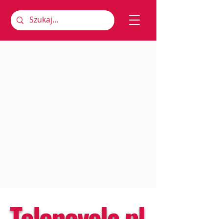
Telenovela.pl