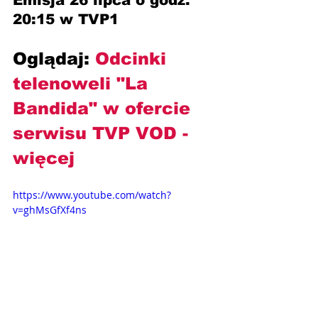
Emisja 26 lipca o godz. 
20:15 w TVP1
Oglądaj: 
Odcinki 
telenoweli "La 
Bandida" w ofercie 
serwisu TVP VOD
- 
więcej
https://www.youtube.com/watch?
v=ghMsGfXf4ns