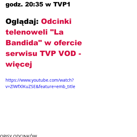
godz. 20:35 w TVP1
Oglądaj: 
Odcinki 
telenoweli "La 
Bandida" w ofercie 
serwisu TVP VOD
- 
więcej
https://www.youtube.com/watch?
v=ZlWfXlKuZSE&feature=emb_title
OPISY ODCINKÓW