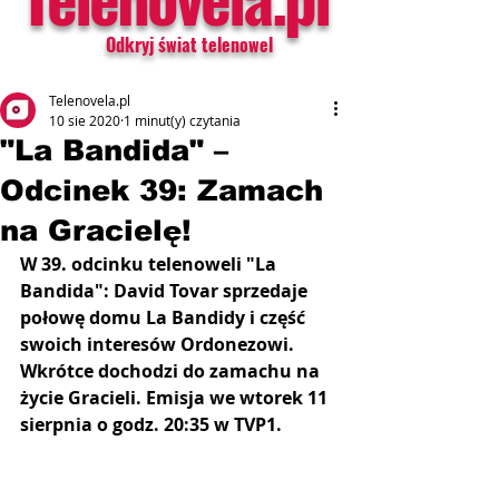
Odkryj świat telenowel
Telenovela.pl
10 sie 2020
1 minut(y) czytania
"La Bandida" –
Odcinek 39: Zamach
na Gracielę!
W 39. odcinku telenoweli "La 
Bandida": David Tovar sprzedaje 
połowę domu La Bandidy i część 
swoich interesów Ordonezowi. 
Wkrótce dochodzi do zamachu na 
życie Gracieli. Emisja we wtorek 11 
sierpnia o godz. 20:35 w TVP1.