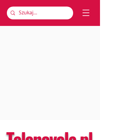
Telenovela.pl