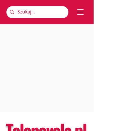
Telenovela.pl