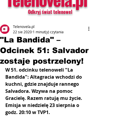
Odkryj świat telenowel
Telenovela.pl
22 sie 2020
1 minut(y) czytania
"La Bandida" –
Odcinek 51: Salvador
zostaje postrzelony!
W 51. odcinku telenoweli "La 
Bandida": Altagracia wchodzi do 
kuchni, gdzie znajduje rannego 
Salvadora. Wzywa na pomoc 
Gracielę. Razem ratują mu życie. 
Emisja w niedzielę 23 sierpnia o 
godz. 20:10 w TVP1.