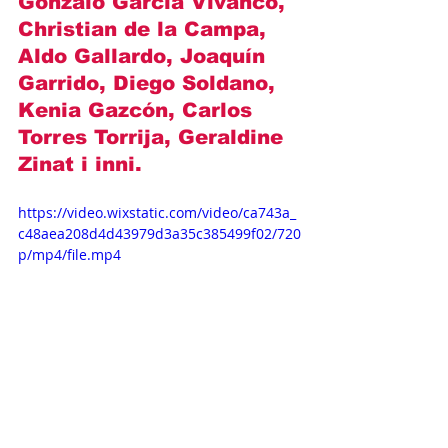
Gonzalo García Vivanco, 
Christian de la Campa, 
Aldo Gallardo, Joaquín 
Garrido, Diego Soldano, 
Kenia Gazcón, Carlos 
Torres Torrija, Geraldine 
Zinat i inni
.
https://video.wixstatic.com/video/ca743a_
c48aea208d4d43979d3a35c385499f02/720
p/mp4/file.mp4