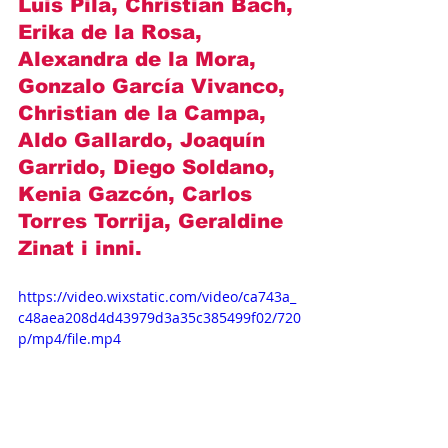
Luis Pila, Christian Bach, 
Erika de la Rosa, 
Alexandra de la Mora, 
Gonzalo García Vivanco, 
Christian de la Campa, 
Aldo Gallardo, Joaquín 
Garrido, Diego Soldano, 
Kenia Gazcón, Carlos 
Torres Torrija, Geraldine 
Zinat i inni
.
https://video.wixstatic.com/video/ca743a_
c48aea208d4d43979d3a35c385499f02/720
p/mp4/file.mp4