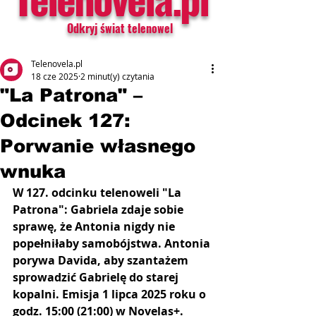
Odkryj świat telenowel
Telenovela.pl
18 cze 2025
2 minut(y) czytania
"La Patrona" –
Odcinek 127:
Porwanie własnego
wnuka
W 127. odcinku telenoweli "La 
Patrona": Gabriela zdaje sobie 
sprawę, że Antonia nigdy nie 
popełniłaby samobójstwa. Antonia 
porywa Davida, aby szantażem 
sprowadzić Gabrielę do starej 
kopalni. Emisja 1 lipca 2025 roku o 
godz. 15:00 (21:00) w Novelas+.