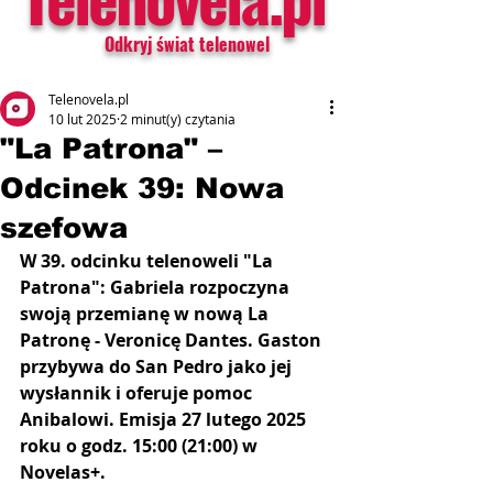
Odkryj świat telenowel
Telenovela.pl
10 lut 2025
2 minut(y) czytania
"La Patrona" –
Odcinek 39: Nowa
szefowa
W 39. odcinku telenoweli "La 
Patrona": Gabriela rozpoczyna 
swoją przemianę w nową La 
Patronę - Veronicę Dantes. Gaston 
przybywa do San Pedro jako jej 
wysłannik i oferuje pomoc 
Anibalowi. Emisja 27 lutego 2025 
roku o godz. 15:00 (21:00) w 
Novelas+.