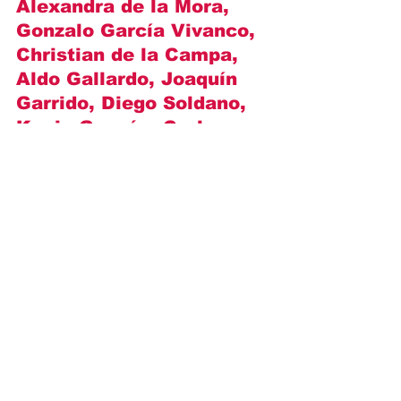
Alexandra de la Mora, 
Gonzalo García Vivanco, 
Christian de la Campa, 
Aldo Gallardo, Joaquín 
Garrido, Diego Soldano, 
Kenia Gazcón, Carlos 
Torres Torrija, Geraldine 
Zinat i inni
.
https://video.wixstatic.com/video/ca743a_
c48aea208d4d43979d3a35c385499f02/720
p/mp4/file.mp4